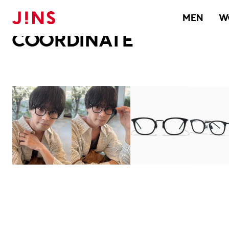
メガネのJINS TOP
JINS MEGANE STYLE
COORDINATE
MEN
W
COORDINATE