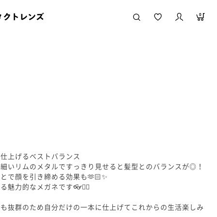
タクトレンズ
0
を仕上げるベストバランス
め細いリムのメタルですっきり見せると髪型とのバランスが◎！
とで顔を引き締める効果も🫶🏻✨
魅力的なメガネです👓👍🏻
性も抜群のため自分だけの一本に仕上げてこれからの生活楽しみ