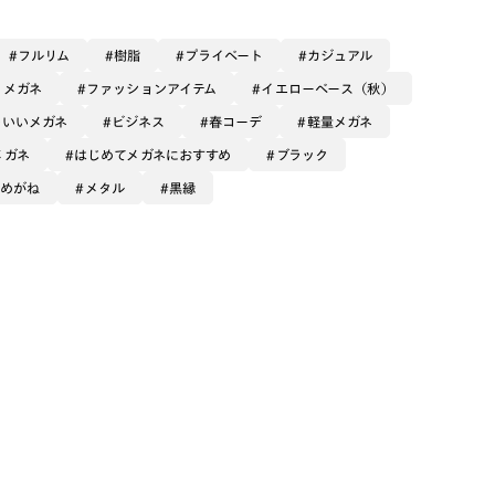
フルリム
樹脂
プライベート
カジュアル
るメガネ
ファッションアイテム
イエローベース（秋）
のいいメガネ
ビジネス
春コーデ
軽量メガネ
メガネ
はじめてメガネにおすすめ
ブラック
テめがね
メタル
黒縁