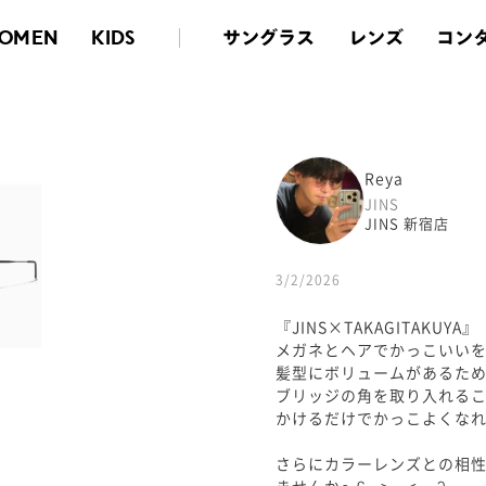
サングラス
レンズ
コン
OMEN
KIDS
Reya
JINS
JINS 新宿店
3/2/2026
『JINS×TAKAGITAKUYA』
メガネとヘアでかっこいい
髪型にボリュームがあるた
ブリッジの角を取り入れるこ
かけるだけでかっこよくなれる
さらにカラーレンズとの相
ませんか〜ʕ⸝⸝> ﻌ < ⸝⸝ʔ