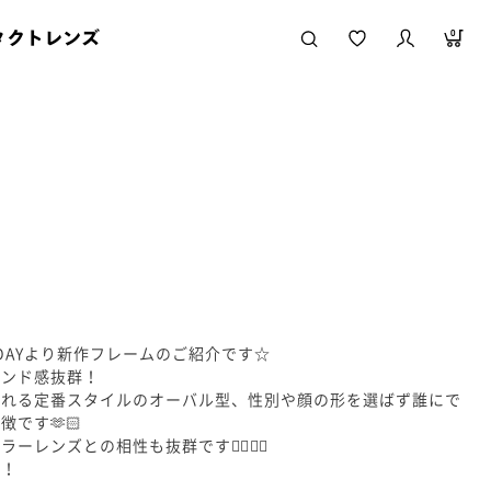
タクトレンズ
0
ODAYより新作フレームのご紹介です☆
レンド感抜群！
くれる定番スタイルのオーバル型、性別や顔の形を選ばず誰にで
です🫶🏻
ンズとの相性も抜群です❤️‍🔥❤️‍🔥
い！