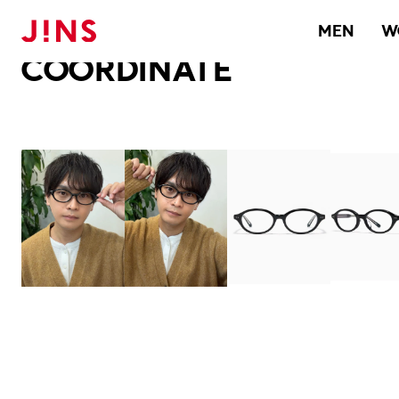
メガネのJINS TOP
JINS MEGANE STYLE
COORDINATE
MEN
W
COORDINATE