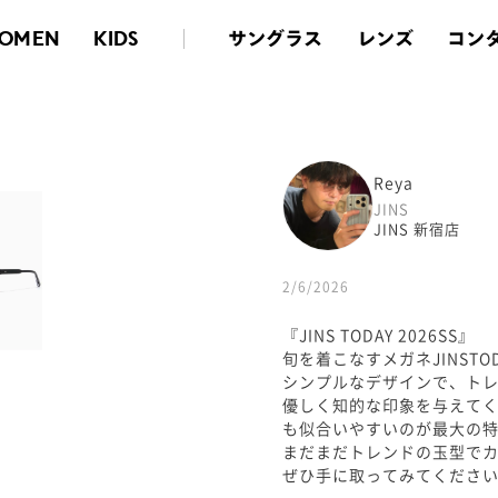
サングラス
レンズ
コン
OMEN
KIDS
Reya
JINS
JINS 新宿店
2/6/2026
『JINS TODAY 2026SS』
旬を着こなすメガネJINST
シンプルなデザインで、ト
優しく知的な印象を与えて
も似合いやすいのが最大の特徴
まだまだトレンドの玉型でカラーレ
ぜひ手に取ってみてくださ