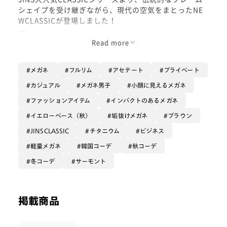
シェイプを受け継ぎながら、現代の空気をまとったNE
WCLASSICが登場しました！
アイコンには、クリスタルとして親しまれる石英(クオ
Read more
ーツ)。この造形をアレンジし、カシメパーツや蝶番と
いったディティールに落とし込んでいます。
メガネ
フルリム
アセテート
プライベート
大人っぽいサーモント、どこか懐かしくレトロにも！
カジュアル
メガネ男子
小顔に見えるメガネ
カラーレンズとの相性抜群のフレームです！
ファッションアイテム
インパクトのあるメガネ
背伸びしたい若い方はもちろん、大人の方、たくさんの
イエローベース（秋）
垢抜けメガネ
ブラウン
方に手に取っていただきたいです！
JINSCLASSIC
チタニウム
ビジネス
軽量メガネ
韓国コーデ
秋コーデ
冬コーデ
サーモント
掲載商品