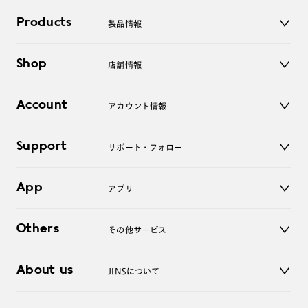
Products
製品情報
メガネ
Shop
店舗情報
サングラス
レンズ
店舗
コンタクトレンズ
Account
アカウント情報
オンラインショップ
老眼鏡
キッズ
マイページ／ログイン
Support
アクセサリー
サポート・フォロー
ログアウト
LINE公式アカウント
お知らせ
App
アプリ
よくあるご質問
ご利用ガイド
JINSアプリ
お問い合わせ
Others
その他サービス
3D WEB試着
About us
JINSについて
レンズ交換
オンラインギフト
Magnify Life
価格案内