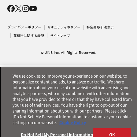
会社概要
採用情報
法人のお客様
出店について
プライバシーポリシー
セキュリティポリシー
特定商取引法表示
薬機法に関する表記
サイトマップ
© JINS Inc. All Rights Reserved.
We use cookies to improve your experience on our website, to
personalize content and ads, to analyze our traffic. We share
information about your use of our website with advertising and
analytics partners, who may combine it with other information
that you have provided to them or that they have collected from
your use of their services. You have the right to opt-out of our
sharing information about you with our partners. Please click
[Do Not Sell My Personal Information] to customize your cookie
settings on our website.
Cookie Policy
Do Not Sell My Personal Information
OK