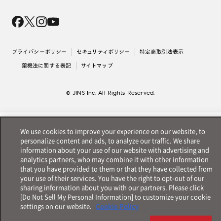
Magnify Life
価格案内
会社概要
採用情報
法人のお客様
出店について
プライバシーポリシー
セキュリティポリシー
特定商取引法表示
薬機法に関する表記
サイトマップ
© JINS Inc. All Rights Reserved.
We use cookies to improve your experience on our website, to
personalize content and ads, to analyze our traffic. We share
information about your use of our website with advertising and
analytics partners, who may combine it with other information
that you have provided to them or that they have collected from
your use of their services. You have the right to opt-out of our
sharing information about you with our partners. Please click
[Do Not Sell My Personal Information] to customize your cookie
settings on our website.
Cookie Policy