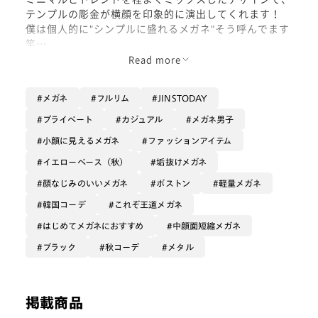
テンプルの彫金が横顔を印象的に演出してくれます！
僕は個人的に"シンプルに盛れるメガネ"そう呼んでます
笑
ぜひ一度手に取って体験してみてください🤙🏻✨
Read more
メガネ
フルリム
JINSTODAY
プライベート
カジュアル
メガネ男子
小顔に見えるメガネ
ファッションアイテム
イエローベース（秋）
垢抜けメガネ
顔なじみのいいメガネ
ボストン
軽量メガネ
韓国コーデ
これぞ王道メガネ
はじめてメガネにおすすめ
中顔面短縮メガネ
ブラック
秋コーデ
メタル
掲載商品