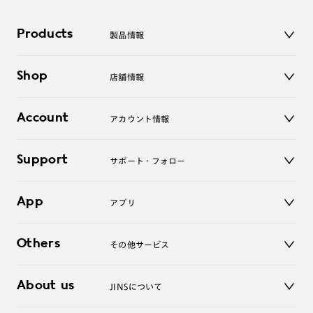
Products
製品情報
メガネ
Shop
店舗情報
サングラス
レンズ
店舗
コンタクトレンズ
Account
アカウント情報
オンラインショップ
老眼鏡
キッズ
マイページ／ログイン
Support
アクセサリー
サポート・フォロー
ログアウト
LINE公式アカウント
お知らせ
App
アプリ
よくあるご質問
ご利用ガイド
JINSアプリ
お問い合わせ
Others
その他サービス
3D WEB試着
About us
JINSについて
レンズ交換
オンラインギフト