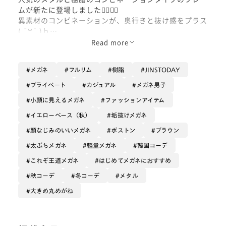
ムが新たに登場しました❤️‍🔥❤️‍🔥
異素材のコンビネーションが、奥行きと抜け感をプラス
( ¯꒳¯ )ｂ
繊細なニュアンスでコーディネートに軽やかな余裕を添
Read more
えるメガネです👓🫶🏻
メガネ
フルリム
樹脂
JINSTODAY
プライベート
カジュアル
メガネ男子
小顔に見えるメガネ
ファッションアイテム
イエローベース（秋）
垢抜けメガネ
顔なじみのいいメガネ
ボストン
ブラウン
太ぶちメガネ
軽量メガネ
韓国コーデ
これぞ王道メガネ
はじめてメガネにおすすめ
秋コーデ
冬コーデ
メタル
大きめ丸めがね