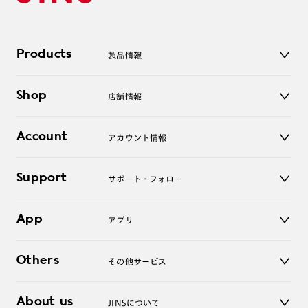
Products
製品情報
メガネ
Shop
店舗情報
サングラス
レンズ
店舗
コンタクトレンズ
Account
アカウント情報
オンラインショップ
老眼鏡
キッズ
マイページ／ログイン
Support
アクセサリー
サポート・フォロー
ログアウト
LINE公式アカウント
お知らせ
App
アプリ
よくあるご質問
ご利用ガイド
JINSアプリ
お問い合わせ
Others
その他サービス
3D WEB試着
About us
JINSについて
レンズ交換