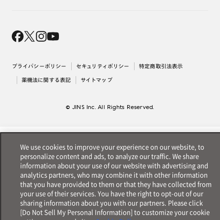
オンラインギフト
Magnify Life
価格案内
会社概要
採用情報
法人のお客様
出店について
プライバシーポリシー
セキュリティポリシー
特定商取引法表示
薬機法に関する表記
サイトマップ
© JINS Inc. All Rights Reserved.
We use cookies to improve your experience on our website, to
personalize content and ads, to analyze our traffic. We share
information about your use of our website with advertising and
analytics partners, who may combine it with other information
that you have provided to them or that they have collected from
your use of their services. You have the right to opt-out of our
sharing information about you with our partners. Please click
[Do Not Sell My Personal Information] to customize your cookie