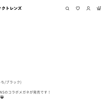
タクトレンズ
0
るっち/ブラック)
INSのコラボメガネが発売です！
🥷