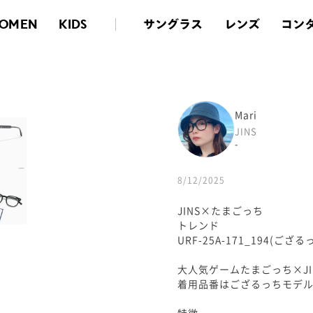
サングラス
レンズ
コン
OMEN
KIDS
Mari
JINS
-
8/12/2025
JINS×たまごっち
トレンド
URF-25A-171_194(ござ
大人気ゲームたまごっち×J
着用品番はござるっちモデル
特徴