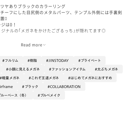
たツヤありブラックのカラーリング
モチーフにした目尻側のメタルパーツ、テンプル外側には手裏剣
置
ージは0！
オリジナルの｢メガネをかけたござるっち｣が隠れてます◎
Read more
イズ感の黒縁メガネ、お揃い・色違いでご購入の方も多いです
段使いからカラーレンズカスタムも◎
イプのパッドでズレにくく快適にかけられます
フルリム
樹脂
JINSTODAY
プライベート
小顔に見えるメガネ
ファッションアイテム
太ぶちメガネ
軽量メガネ
これぞ王道メガネ
はじめてメガネにおすすめ
、調整が合わない方は店舗まで調整をお持ち込みください
irframe
ブラック
COLLABORATION
ブルーベース（冬）
ブルベメイク
グレー
グレー
ットレンズも作成可能です
ー