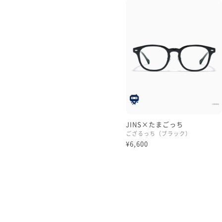
JINS×たまごっち
ござるっち（ブラック）
¥6,600