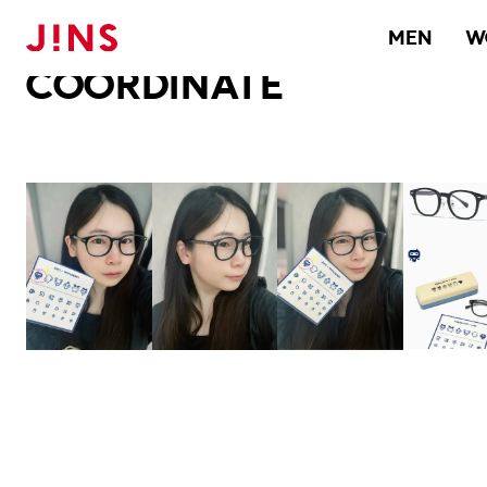
メガネのJINS TOP
JINS MEGANE STYLE
COORDINATE
MEN
W
COORDINATE