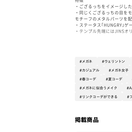
・ござるっちをイメージし
・同じくござるっちの目を
モチーフのメタルパーツを配
・ステータス｢HUNGRY｣ゲ
・テンプル先端にはJINS
メリット
・どなたでもかけやすいサ
・クセのないデザインで普
・軽量樹脂×クリングスタ
メガネ
ウェリントン
カジュアル
メガネ女子
デメリット
春コーデ
夏コーデ
・鼻パッドタイプの特性上
メガネに似合うメイク
A
おすすめカスタム
リンクコーデができる
・カラーレンズ/ミディアム
・可視光調光レンズ/可視光
・上記と併せてUVダブルカ
掲載商品
ぜひお試しくださいませ！
#PD58 #丸顔 #PCウィンタ