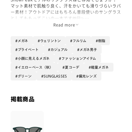
マット素材で肌触り良く、汗をかいても滑りづらいラバ
ー素材！アウトドアにはもちろん普段使いのサングラス
としてももってこいの一本です🫶🏻✨
レンズには偏光レンズを搭載しており、ギラツキなどを
Read more
抑えてくれます👍🏻
ぜひ手に取ってお試しください！
メガネ
ウェリントン
フルリム
樹脂
プライベート
カジュアル
メガネ男子
小顔に見えるメガネ
ファッションアイテム
イエローベース（秋）
夏コーデ
軽量メガネ
グリーン
SUNGLASSES
偏光レンズ
掲載商品