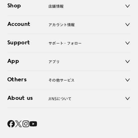
メガネ
Shop
店舗情報
サングラス
レンズ
店舗
コンタクトレンズ
Account
アカウント情報
オンラインショップ
老眼鏡
キッズ
マイページ／ログイン
Support
アクセサリー
サポート・フォロー
ログアウト
LINE公式アカウント
お知らせ
App
アプリ
よくあるご質問
ご利用ガイド
JINSアプリ
お問い合わせ
Others
その他サービス
3D WEB試着
About us
JINSについて
レンズ交換
オンラインギフト
Magnify Life
価格案内
会社概要
採用情報
法人のお客様