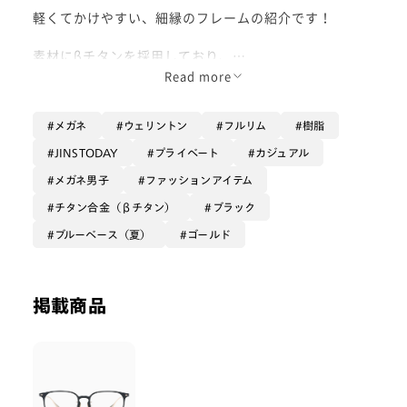
軽くてかけやすい、細縁のフレームの紹介です！
素材にβチタンを採用しており、
かけ心地が抜群の一本！
Read more
上品な雰囲気があり、
メガネ
ウェリントン
フルリム
樹脂
普段用にも仕事用にも活躍してくれる
とても便利なフレームです！
JINSTODAY
プライベート
カジュアル
メガネ男子
ファッションアイテム
オン＆オフ使えるメガネをお探しの方、
ウェリントンタイプがお好きな方に、
チタン合金（βチタン）
ブラック
おすすめです！
ブルーベース（夏）
ゴールド
是非お買い求め下さい！
- Waka-
掲載商品