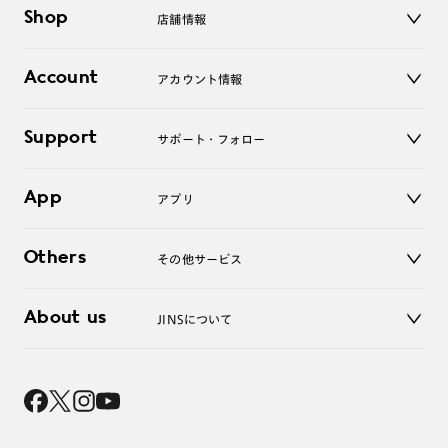
メガネ
Shop
店舗情報
サングラス
レンズ
店舗
コンタクトレンズ
Account
アカウント情報
オンラインショップ
老眼鏡
キッズ
マイページ／ログイン
Support
アクセサリー
サポート・フォロー
ログアウト
LINE公式アカウント
お知らせ
App
アプリ
よくあるご質問
ご利用ガイド
JINSアプリ
お問い合わせ
Others
その他サービス
3D WEB試着
About us
JINSについて
レンズ交換
オンラインギフト
Magnify Life
価格案内
会社概要
採用情報
法人のお客様