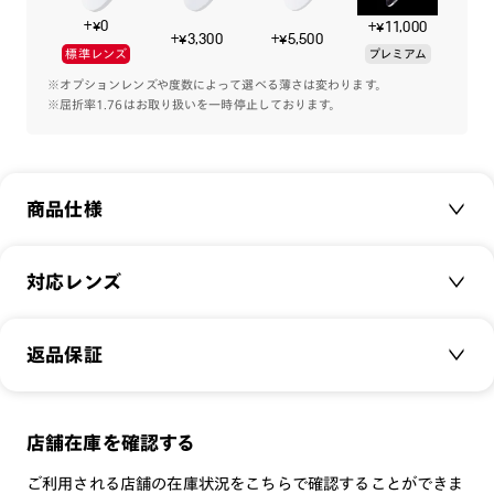
+¥0
+¥11,000
フロントは超軽量樹脂素材を採用し、必要最小限の厚みで設
+¥3,300
+¥5,500
標準レンズ
プレミアム
計。
軽やかで、長時間掛けてもストレスのない掛け心地をもたらし
※オプションレンズや度数によって選べる薄さは変わります。
※屈折率1.76はお取り扱いを一時停止しております。
ます。
商品仕様
商品名：
JINS Combination Titanium
対応レンズ
品番：
UUF-25S-148
サイズ：
クリアレンズ（常用・老眼鏡用）
54.3□18.0-149.0○44
返品保証
無敵コーティング
重さ：
15.2
g
重さについて
遠近レンズ
スタイル：
ウェリントン
JINS SCREEN
メガネの度数が合わなくなっても、
店舗在庫を確認する
シリーズ：
TODAY
可視光調光レンズ
ご購入から半年間、2回まで交換保証可能
性別：
UNISEX
ご利用される店舗の在庫状況をこちらで確認することができま
可視光調光UVダブルカットレンズ