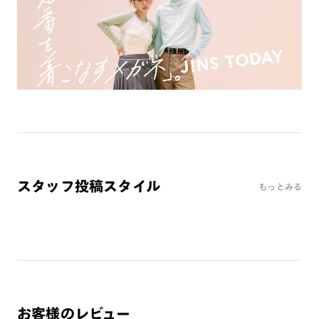
ミラーレンズ
※オンラインショップで作成可能なレンズはショッピングカート内で表示され
るレンズに限ります。それ以外の対応レンズについてはJINS実店舗でお取り扱
いしております。
※注文時に【度つき】→【レンズ交換券を発行】をお選びのうえ、店頭にてオ
プションレンズ代金をお支払いください。（※一部レンズ交換不可の商品を
除きます。）
※お選び頂くフレームや度数によっては作成できない場合がございます。
※RIM限定の記載があるカラーレンズは商品名に＜R!M＞の記載があるフレー
ムのみの対応となります。
※詳しくは
レンズガイド
をご確認ください。
スタッフ投稿スタイル
もっとみる
よくある質問
Q
オンラインショップで遠近両用レンズ（累進レンズ）のメ
ガネを作成できますか？
A
オンラインショップで遠近両用レンズ（クリアレンズの
み）をご注文の場合、レンズ交換券を選択後に店舗にて度
お客様のレビュー