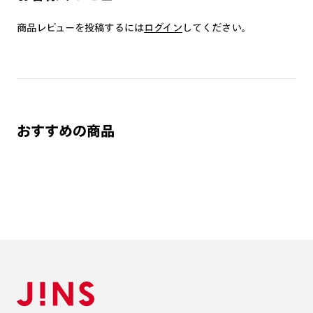
つき対応可能です。
商品とレンズ交換券が届きましたらお近くのJINS店舗へご
商品レビューを投稿するには
ログイン
してください。
持参ください。なお、特注レンズの為、後日お渡しとなり
作成日数をいただきます。
ご注文の手順は以下をご参照ください。
1. カート画面内「レンズ選択へ」ボタンより「度つきレン
おすすめの商品
ズまたは店舗でレンズ作成」を選択
2. 遠近レンズより「遠近両用」を選択のうえ、購入手続き
画面へ
3. 「度数がわからない方・店舗でレンズ作成」を選択
※オプションレンズと組み合わせた遠近両用（累進）レンズはオンラインシ
ョップでご注文できません。
※フレームの天地幅は30mm以上推奨です。その他注意事項はレンズガイド
をご参照ください。
※JINS極上遠近レンズは追加料金22,000円（税込み）を頂戴いたします。
※単焦点レンズでレンズ交換券を選択の場合、店舗で遠近両用代5,500円
（税込み）を頂戴いたします。