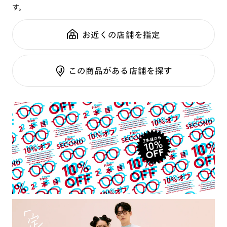
す。
鼻パッド：
クリングスタイプ
可視光調光SCREEN
全国の店舗で無料フィッティング
フレーム素材：
フロント：樹脂
調光レンズ
修理のご相談もいつでもお気軽に
お近くの店舗を指定
テンプル：チタン合金（βチタン）
調光UVダブルカット
調光SCREEN
ご利用ガイド
くもり止めレンズ
この商品がある店舗を探す
カラーレンズ：ダークカラー
カラーレンズ：ミディアムカラー
カラーレンズ：ライトカラー
カラーレンズ：トレンドカラー
コンシーラーカラー
コンシーラーカラーUVダブルカット
チークカラー
偏光レンズ
アクティブレンズ
UVダブルカットレンズ
JINS VIOLET+