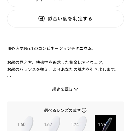
似合い度
を判定する
JINS人気No.1のコンビネーションチタニウム。
お顔の見え方、快適性を追求した黄金比アイウェア。
お顔のバランスを整え、よりあなたの魅力を引き出します。
細身のテンプルは、しなやかなフィット感をもたらすβチタン
続きを読む
製。
その上質な艶感と樹脂素材の彩りが調和した、オン＆オフ使え
る洗練のデザイン。
選べるレンズの薄さ
肌当たりのやさしいニッケルフリー※を採用。
※ISO 12870:2024(ISO規格:国際標準化機構が策定する国際
的な標準規格)