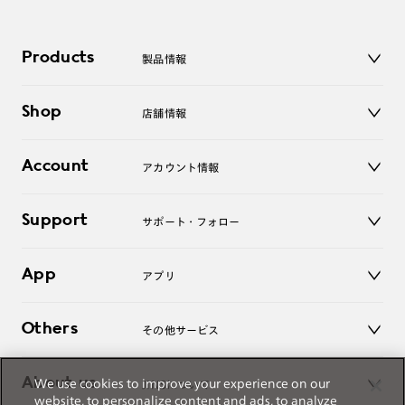
Products
製品情報
メガネ
Shop
店舗情報
サングラス
レンズ
店舗
コンタクトレンズ
Account
アカウント情報
オンラインショップ
老眼鏡
キッズ
マイページ／ログイン
Support
アクセサリー
サポート・フォロー
ログアウト
LINE公式アカウント
お知らせ
App
アプリ
よくあるご質問
ご利用ガイド
JINSアプリ
お問い合わせ
Others
その他サービス
3D WEB試着
About us
We use cookies to improve your experience on our
JINSについて
レンズ交換
website, to personalize content and ads, to analyze