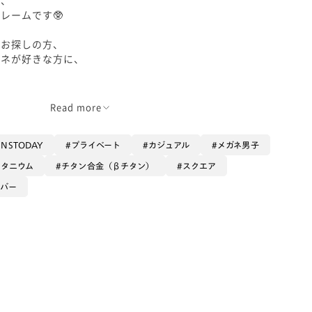
レームです🥸
をお探しの方、
ガネが好きな方に、
Read more
JINSTODAY
プライベート
カジュアル
メガネ男子
チタニウム
チタン合金（βチタン）
スクエア
ルバー