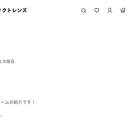
タクトレンズ
0
ール大阪店
レームの紹介です！
り、
！
で、