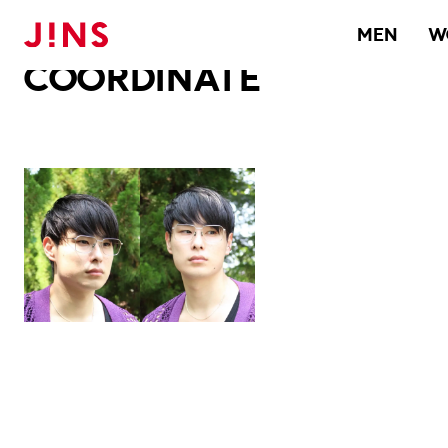
メガネのJINS TOP
JINS MEGANE STYLE
COORDINATE
MEN
W
COORDINATE