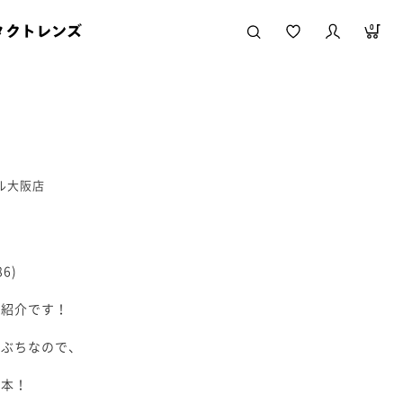
タクトレンズ
0
ール大阪店
6)
の紹介です！
太ぶちなので、
一本！