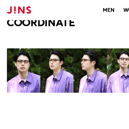
メガネのJINS TOP
JINS MEGANE STYLE
COORDINATE
MEN
W
COORDINATE