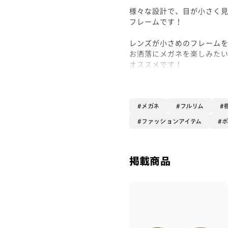
様々な設計で、目が小さく
フレームです！
レンズが小さめのフレーム
お洒落にメガネを楽しみた
オススメです！
是非お買い求め下さい！
- Waka-
メガネ
フルリム
ファッションアイテム
掲載商品