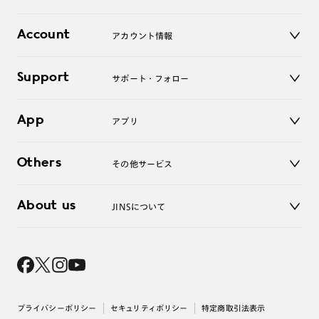
レンズ
店舗
コンタクトレンズ
Account
アカウント情報
オンラインショップ
老眼鏡
キッズ
マイページ／ログイン
Support
アクセサリー
サポート・フォロー
ログアウト
LINE公式アカウント
お知らせ
App
アプリ
よくあるご質問
ご利用ガイド
JINSアプリ
お問い合わせ
Others
その他サービス
3D WEB試着
About us
JINSについて
レンズ交換
オンラインギフト
Magnify Life
価格案内
会社概要
採用情報
法人のお客様
出店について
プライバシーポリシー
セキュリティポリシー
特定商取引法表示