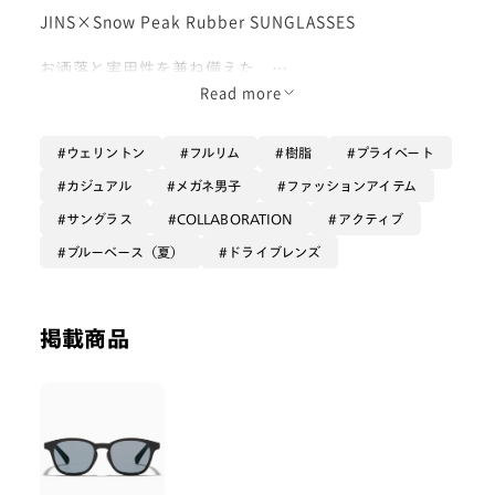
JINS×Snow Peak Rubber SUNGLASSES
お洒落と実用性を兼ね備えた、
サングラスのご紹介です！
Read more
マットな質感がファッションに馴染みやすく、かけ心地
ウェリントン
フルリム
樹脂
プライベート
も抜群の一点です！
カジュアル
メガネ男子
ファッションアイテム
レンズはカラーによって違う機能性のものを
サングラス
COLLABORATION
アクティブ
搭載しておりますので、各カラーリング・レンズ機能の
中から欲しいものをご購入いただきたいです！
ブルーベース（夏）
ドライブレンズ
サングラスをお探しの方、
ファッションアイテムにもなるデザインの
掲載商品
サングラスをお探しの方にオススメです！
是非お買い求め下さい！
- Waka-