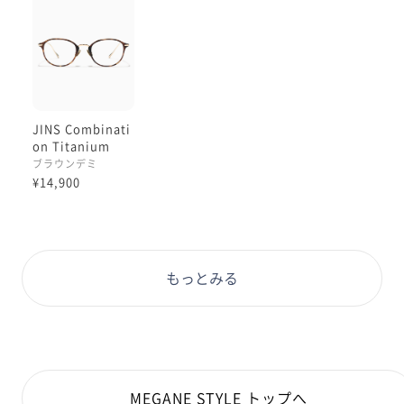
JINS Combinati
on Titanium
［中顔面短縮メガ
ブラウンデミ
ネ］
¥14,900
もっとみる
MEGANE STYLE トップへ