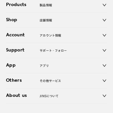
Products
製品情報
メガネ
Shop
店舗情報
サングラス
レンズ
店舗
コンタクトレンズ
Account
アカウント情報
オンラインショップ
老眼鏡
キッズ
マイページ／ログイン
Support
アクセサリー
サポート・フォロー
ログアウト
LINE公式アカウント
お知らせ
App
アプリ
よくあるご質問
ご利用ガイド
JINSアプリ
お問い合わせ
Others
その他サービス
3D WEB試着
About us
JINSについて
レンズ交換
オンラインギフト
Magnify Life
価格案内
会社概要