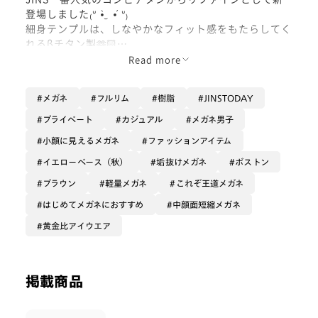
登場しました₍ᐡ •̀ ̫ •́ ᐡ₎
細身テンプルは、しなやかなフィット感をもたらしてく
れるβチタン製🫶🏻
フロントは超軽量樹脂素材を採用し、必要最小限の厚み
Read more
で設計しております✨
悩んだらコンビチタンに！ぜひ手に取ってみてください
メガネ
フルリム
樹脂
JINSTODAY
(◞‿◟)
プライベート
カジュアル
メガネ男子
小顔に見えるメガネ
ファッションアイテム
イエローベース（秋）
垢抜けメガネ
ボストン
ブラウン
軽量メガネ
これぞ王道メガネ
はじめてメガネにおすすめ
中顔面短縮メガネ
黄金比アイウエア
掲載商品