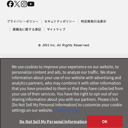
採用情報
法人のお客様
出店について
プライバシーポリシー
セキュリティポリシー
特定商取引法表示
薬機法に関する表記
サイトマップ
© JINS Inc. All Rights Reserved.
We use cookies to improve your experience on our website, to
personalize content and ads, to analyze our traffic. We share
information about your use of our website with advertising and
analytics partners, who may combine it with other information
that you have provided to them or that they have collected from
your use of their services. You have the right to opt-out of our
sharing information about you with our partners. Please click
[Do Not Sell My Personal Information] to customize your cookie
settings on our website.
Cookie Policy
Do Not Sell My Personal Information
OK