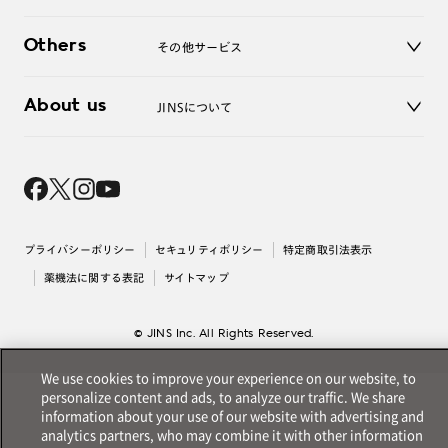
ご利用ガイド
JINSアプリ
お問い合わせ
Others
その他サービス
3D WEB試着
About us
JINSについて
レンズ交換
オンラインギフト
Magnify Life
価格案内
会社概要
採用情報
法人のお客様
出店について
プライバシーポリシー
セキュリティポリシー
特定商取引法表示
薬機法に関する表記
サイトマップ
© JINS Inc. All Rights Reserved.
We use cookies to improve your experience on our website, to
personalize content and ads, to analyze our traffic. We share
information about your use of our website with advertising and
analytics partners, who may combine it with other information