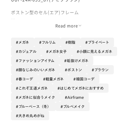
ボストン型のセル(エア)フレーム
グローバルニーズに適応したやや大きめの玉型と軽さ、
Read more
快適なかけ心地が魅力のシリーズ。
メガネ
フルリム
樹脂
プライベート
着用画像のデミブラウンは彩度低めのべっ甲柄で、落ち
着いたトーンかつ優しげな雰囲気です。
カジュアル
メガネ女子
小顔に見えるメガネ
ファッションアイテム
垢抜けメガネ
従来の物だと横幅やツルの長さが足りないというお声か
ら改良を行い、
顔なじみのいいメガネ
ボストン
ブラウン
軽量化を図りつつツルはやや長めに調整されており、鼻
春コーデ
軽量メガネ
韓国コーデ
パッドをシリコン製にすることでホールド感を高められ
これぞ王道メガネ
はじめてメガネにおすすめ
るようになりました。
メガネに似合うメイク
Airframe
鼻パッドが調整可能なので、縦幅広めではありますが頬
ブルーベース（冬）
ブルベメイク
やまつ毛に当たりにくいように店舗にてフィッティング
が出来ます。
大きめ丸めがね
また前作よりやや暗めのニュアンスカラーを採用。
肌なじみの良い仕上がりです。