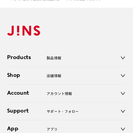
Products
製品情報
メガネ
Shop
店舗情報
サングラス
レンズ
店舗
コンタクトレンズ
Account
アカウント情報
オンラインショップ
老眼鏡
キッズ
マイページ／ログイン
Support
アクセサリー
サポート・フォロー
ログアウト
LINE公式アカウント
お知らせ
App
アプリ
よくあるご質問