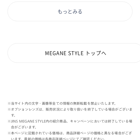
基本的な素材は樹脂ですが、丁番部分にメタルパーツが
もっとみる
配置されていることでカジュアルになり過ぎない品の良
さがありますね！
大きめの玉型なので、紫外線対策にも◎
【ミディアムカーキ】などのカラーレンズと【UVダブ
ルカットレンズ】でのお作りがスタッフイチオシです！
MEGANE STYLE トップへ
ぜひお試しくださいませ！
#PD58 #丸顔 #PCウィンター
※当サイト内の文字・画像等全ての情報の無断転載を禁止いたします。
※オプションレンズは、販売状況により取り扱いを終了している場合がございま
す。
※JINS MEGANE STYLE内の紹介商品、キャンペーンにおいては終了している場
合がございます。
※本ページに記載されている価格は、商品詳細ページの価格と異なる場合がござ
います。最新の価格は各商品詳細ページにてご確認ください。