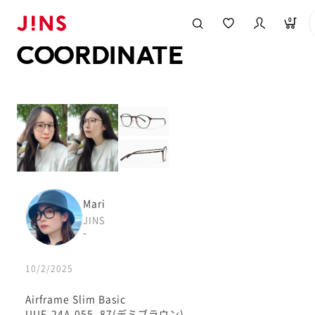
メガネのJINS TOP
JINS MEGANE STYLE
COORDINATE
0
COORDINATE
Mari
JINS
-
10/2/2025
Airframe Slim Basic
UUF-24A-055_87(デミブラウン)