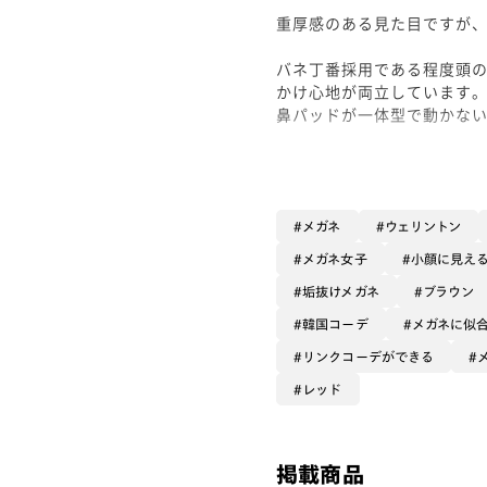
重厚感のある見た目ですが、
バネ丁番採用である程度頭
かけ心地が両立しています
鼻パッドが一体型で動かな
JINSのメガネでは7枚仕
着用画像は従来のものより
伊達メガネ感たっぷりでコ
メガネ
ウェリントン
メガネ女子
小顔に見え
フロントが他に類を見ない
垢抜けメガネ
ブラウン
い方にもオススメです！
受注可能な範囲なら、十中
韓国コーデ
メガネに似
リンクコーデができる
レンズはカラーレンズ【グ
フレームの赤×レンズのグ
レッド
大振りなフレームに濃いめ
合わせですね。
より快適にご利用されたい
掲載商品
ティング】の重ねがけも◎