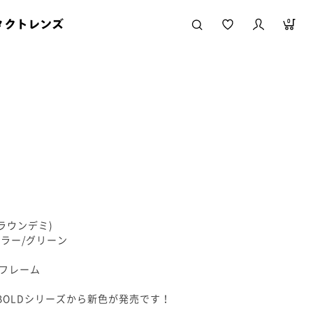
タクトレンズ
0
ドブラウンデミ)
ラー/グリーン
)フレーム
BOLDシリーズから新色が発売です！