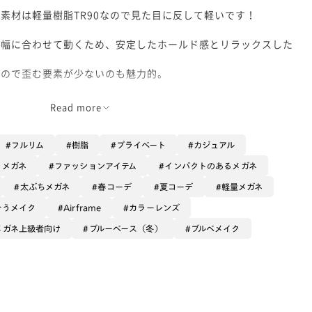
素材は軽量樹脂TR90なので見た目に反して軽いです！
の幅に合わせて動くため、安定したホールド感とリラックスした
。
いので歪む要素が少ないのも魅力的。
様の丁番はあまり見ないので、ゴツかっこいいですね！
Read more
更に赤みが増した、透け感ある赤茶系べっ甲カラー。
ーディネートのワンポイントに最適◎
フルリム
樹脂
プライベート
カジュアル
るメガネ
ファッションアイテム
インパクトのあるメガネ
程厚みがあるので、度数が強くてレンズの厚みを目立たせたくな
太ぶちメガネ
春コーデ
夏コーデ
軽量メガネ
八九はみ出ないです！
合うメイク
Airframe
カラーレンズ
メガネ上級者向け
ブルーベース（冬）
ブルベメイク
リーン】をカスタム。
リーンでメリハリ効いた仕上がりです！
のカラーレンズでお顔の余白をなくすトレンド傾向に最適な組み
方は、レンズが拭きやすくギラつき、静電気を抑える【無敵コー