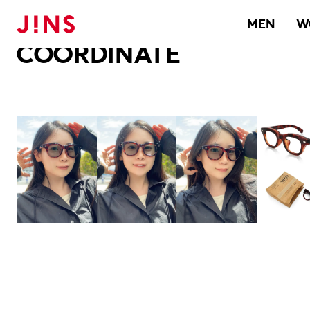
メガネのJINS TOP
JINS MEGANE STYLE
COORDINATE
MEN
W
COORDINATE