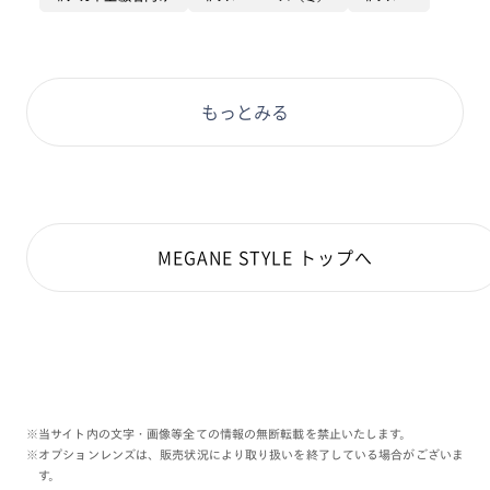
絶対getして欲しい１本(´u`)！！
そして私がgetする１本です！笑
もっとみる
MEGANE STYLE トップへ
※当サイト内の文字・画像等全ての情報の無断転載を禁止いたします。
※オプションレンズは、販売状況により取り扱いを終了している場合がございま
す。