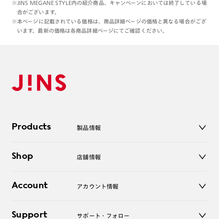
※JINS MEGANE STYLE内の紹介商品、キャンペーンにおいては終了している場
合がございます。
※本ページに記載されている価格は、商品詳細ページの価格と異なる場合がござ
います。最新の価格は各商品詳細ページにてご確認ください。
Products
製品情報
メガネ
Shop
店舗情報
サングラス
レンズ
店舗
コンタクトレンズ
Account
アカウント情報
オンラインショップ
老眼鏡
キッズ
マイページ／ログイン
Support
アクセサリー
サポート・フォロー
ログアウト