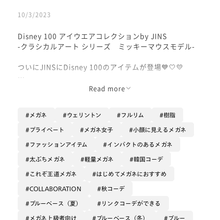
10/3/2023
Disney 100 アイウエアコレクションby JINS
-クラシカルアート シリーズ ミッキーマウスモデル-
ついにJINSにDisney 100のアイテムが登場💙🤍💛
【クラシカルアート シリーズ】
Read more
ミッキーマウス、ミニーマウス、ドナルドダック、くま
のプーさんをイメージしたクラシカルなデザインのシリ
メガネ
ウェリントン
フルリム
樹脂
ーズです！😍
プライベート
メガネ女子
小顔に見えるメガネ
私の推し、ドナルドダックのモデル💙🥺
ファッションアイテム
インパクトのあるメガネ
おしりをイメージしたテンプルエンドが
とにかく可愛すぎます…❤️
太ぶちメガネ
軽量メガネ
韓国コーデ
内側にはドナルドダックのイラストも施されてます！
これぞ王道メガネ
はじめてメガネにおすすめ
COLLABORATION
秋コーデ
JINS / Disneyモデルオリジナルケースとメガネ拭きが
付属します。
ブルーベース（夏）
リンクコーデができる
メガネ上級者向け
ブルーベース（冬）
ブルー