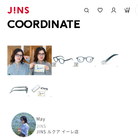
メガネのJINS TOP
JINS MEGANE STYLE
COORDINATE
0
COORDINATE
May
JINS
JINS ルクア イーレ店