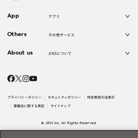
LINE公式アカウント
お知らせ
App
アプリ
よくあるご質問
ご利用ガイド
JINSアプリ
お問い合わせ
Others
その他サービス
3D WEB試着
About us
JINSについて
レンズ交換
オンラインギフト
Magnify Life
価格案内
会社概要
採用情報
法人のお客様
出店について
プライバシーポリシー
セキュリティポリシー
特定商取引法表示
薬機法に関する表記
サイトマップ
© JINS Inc. All Rights Reserved.