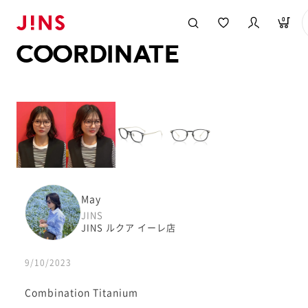
メガネのJINS TOP
JINS MEGANE STYLE
COORDINATE
0
COORDINATE
May
JINS
JINS ルクア イーレ店
9/10/2023
Combination Titanium