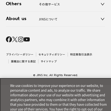
お問い合わせ
Others
その他サービス
3D WEB試着
About us
JINSについて
レンズ交換
オンラインギフト
Magnify Life
価格案内
会社概要
採用情報
法人のお客様
出店について
プライバシーポリシー
セキュリティポリシー
特定商取引法表示
薬機法に関する表記
サイトマップ
© JINS Inc. All Rights Reserved.
We use cookies to improve your experience on our website, to
personalize content and ads, to analyze our traffic. We share
information about your use of our website with advertising and
analytics partners, who may combine it with other information
that you have provided to them or that they have collected from
your use of their services. You have the right to opt-out of our