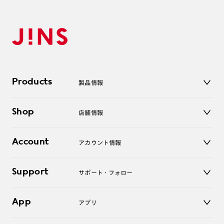
Products
製品情報
メガネ
Shop
店舗情報
サングラス
レンズ
店舗
コンタクトレンズ
Account
アカウント情報
オンラインショップ
老眼鏡
キッズ
マイページ／ログイン
Support
アクセサリー
サポート・フォロー
ログアウト
LINE公式アカウント
お知らせ
App
アプリ
よくあるご質問
ご利用ガイド
JINSアプリ