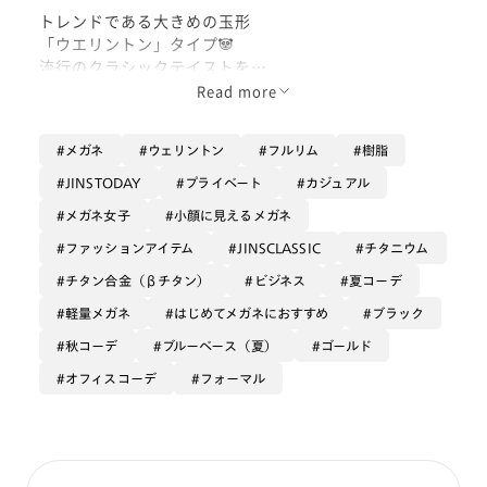
トレンドである大きめの玉形
「ウエリントン」タイプ🐼
流行のクラシックテイストを
繊細なラインで実現した
Read more
上品なデザインです✨
メガネ
ウェリントン
フルリム
樹脂
トレンドのデザインにチャレンジして
みたいお客様におススメの1本☝🏻
JINSTODAY
プライベート
カジュアル
メガネ女子
小顔に見えるメガネ
是非getしちゃいましょう٩( 'ω' )و
ファッションアイテム
JINSCLASSIC
チタニウム
チタン合金（βチタン）
ビジネス
夏コーデ
軽量メガネ
はじめてメガネにおすすめ
ブラック
秋コーデ
ブルーベース（夏）
ゴールド
オフィスコーデ
フォーマル