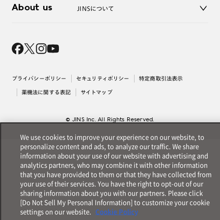
About us
JINSについて
レンズ交換
オンラインギフト
Magnify Life
価格案内
会社概要
採用情報
法人のお客様
出店について
プライバシーポリシー
セキュリティポリシー
特定商取引法表示
薬機法に関する表記
サイトマップ
© JINS Inc. All Rights Reserved.
We use cookies to improve your experience on our website, to
personalize content and ads, to analyze our traffic. We share
information about your use of our website with advertising and
analytics partners, who may combine it with other information
that you have provided to them or that they have collected from
your use of their services. You have the right to opt-out of our
sharing information about you with our partners. Please click
[Do Not Sell My Personal Information] to customize your cookie
settings on our website.
Cookie Policy