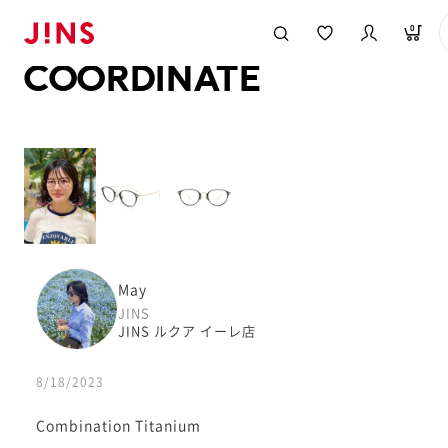
メガネのJINS TOP
JINS MEGANE STYLE
COORDINATE
0
COORDINATE
May
JINS
JINS ルクア イーレ店
8/18/2023
Combination Titanium