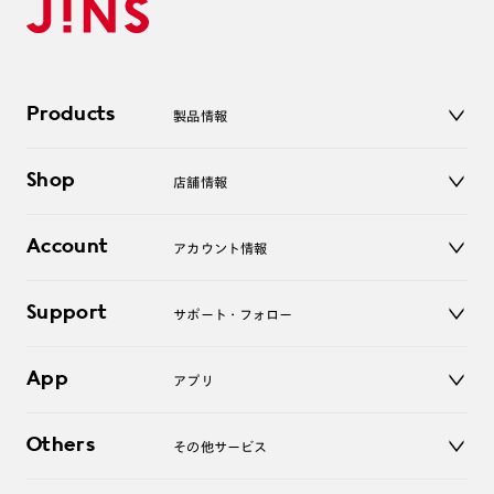
Products
製品情報
メガネ
Shop
店舗情報
サングラス
レンズ
店舗
コンタクトレンズ
Account
アカウント情報
オンラインショップ
老眼鏡
キッズ
マイページ／ログイン
Support
アクセサリー
サポート・フォロー
ログアウト
LINE公式アカウント
お知らせ
App
アプリ
よくあるご質問
ご利用ガイド
JINSアプリ
お問い合わせ
Others
その他サービス
3D WEB試着