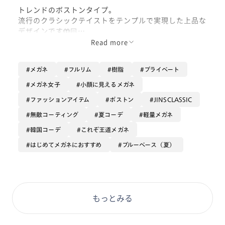
トレンドのボストンタイプ。
流行のクラシックテイストをテンプルで実現した上品な
デザインです🤲🏻
Read more
実はこのレンズ、"無敵レンズ"がついてるんです😳
反射に強いのでレンズが写りにくく、
メガネ
フルリム
樹脂
プライベート
写真を撮っても違和感がありません🌻
The 無敵！！！！
メガネ女子
小顔に見えるメガネ
追加料金+¥5500で作れます。
ファッションアイテム
ボストン
JINSCLASSIC
シーンを選ばず、どこでも掛けれて
無敵コーティング
夏コーデ
軽量メガネ
誰にでも似合う1本です。
韓国コーデ
これぞ王道メガネ
はじめてメガネにおすすめ
ブルーベース（夏）
ぜひお試しください(´u`)
もっとみる