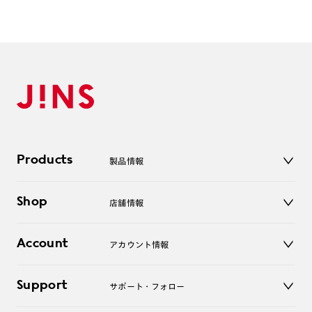
をご参照ください。
●度数が分かる方
※JINS極上遠近レンズは追加料金22,000円（税込み）を頂戴いたします。
⇒ショッピングカート内、レンズ選択画面で「度付きで作
※単焦点レンズでレンズ交換券を選択の場合、店舗で遠近両用代5,500円
（税込み）を頂戴いたします。
成」を選択、注文手続き画面でレンズ度数をご入力のうえ購入
ください。
●度数が分からない方
⇒ショッピングカート内、レンズ選択画面で「度付きで作
成」を選択、
注文手続き画面で「レンズ交換券を発行」を選択のうえご購入
Products
製品情報
ください。
商品がお手元に届いたらレンズ交換券と一緒にお近くの店舗
メガネ
Shop
店舗情報
までお持ちください。
サングラス
店頭で視力測定し、度付きレンズを入れさせて頂きます。
レンズ
店舗
コンタクトレンズ
レンズ交換券に関して（
レンズ交換券付きで購入してJINS
Account
アカウント情報
オンラインショップ
老眼鏡
店舗でレンズ交換
）
キッズ
マイページ／ログイン
Support
アクセサリー
サポート・フォロー
ログアウト
■取扱い店舗の確認方法
LINE公式アカウント