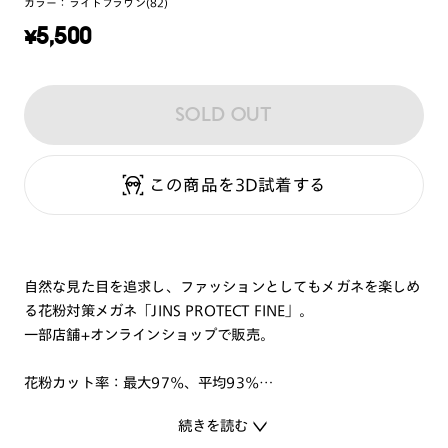
カラー：
ライトブラウン(82)
¥
5,500
SOLD OUT
この商品を3D試着する
自然な見た目を追求し、ファッションとしてもメガネを楽しめ
る花粉対策メガネ「JINS PROTECT FINE」。
一部店舗+オンラインショップで販売。
花粉カット率：最大97％、平均93％
※JINS PROTECT FINE WELLINGTON装着時。
続きを読む
※カット率は小数点以下を四捨五入。