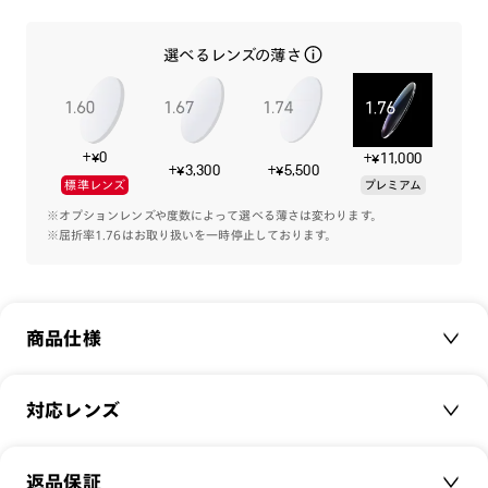
※カット率の算出方法について（
専門医師監修の実証実験
）
選べるレンズの薄さ
-レンズ-
・搭載レンズ：通常クリアレンズ
・可視光線透過率：96%
・紫外線透過率：0.1%以下
+¥0
+¥11,000
+¥3,300
+¥5,500
標準レンズ
プレミアム
-商品仕様-
・素材（フロント、テンプル）：プラスチック（TR-90）
※オプションレンズや度数によって選べる薄さは変わります。
※屈折率1.76はお取り扱いを一時停止しております。
・素材（鼻パッド）：TPE
・素材（テンプル先）：調整可能なラバータイプ（TPE）
・素材（レンズ）：プラスチック
・巾着タイプソフトケース付き
商品仕様
・くもり止めスプレー付き
商品名：
JINS PROTECT FINE
対応レンズ
‐使用方法‐
品番：
FKF-24S-006
・本製品のフィット感を上げる場合、耳掛け部分を下に曲げて
サイズ：
クリアレンズ（常用・老眼鏡用）
49□21-116○43
調整してください。
返品保証