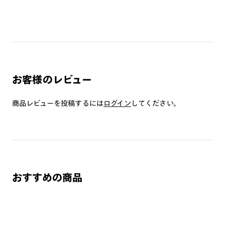
A
オンラインショップで遠近両用レンズ（クリアレンズの
み）をご注文の場合、レンズ交換券を選択後に店舗にて度
■オンラインショップでの購入方法
つき対応可能です。
【度なしで購入希望の方】
商品とレンズ交換券が届きましたらお近くのJINS店舗へご
搭載レンズと同じレンズをご選択ください。
持参ください。なお、特注レンズの為、後日お渡しとなり
⇒ショッピングカート内、レンズ選択画面で「度なし」「通
お客様のレビュー
作成日数をいただきます。
常クリアレンズ」を選択ください。
商品レビューを投稿するには
ログイン
してください。
ご注文の手順は以下をご参照ください。
【度付きで購入希望の方】
追加料金は以下になります。
1. カート画面内「レンズ選択へ」ボタンより「度つきレン
度つき標準クリアレンズ：+3300円（税込）
ズまたは店舗でレンズ作成」を選択
度つきくもり止めレンズ、ブルーライトカットレンズ、他オ
プションレンズ等：＋8800円～（税込）
2. 遠近レンズより「遠近両用」を選択のうえ、購入手続き
※フレーム保証対象外（レンズ交換いただいた場合のみ保証対
画面へ
おすすめの商品
象となります）
3. 「度数がわからない方・店舗でレンズ作成」を選択
※オンラインショップではクリアレンズとくもり止めレンズの
みご注文可能です。この他のレンズへの交換については実店舗
※オプションレンズと組み合わせた遠近両用（累進）レンズはオンラインシ
ョップでご注文できません。
にてご相談ください。
※フレームの天地幅は30mm以上推奨です。その他注意事項はレンズガイド