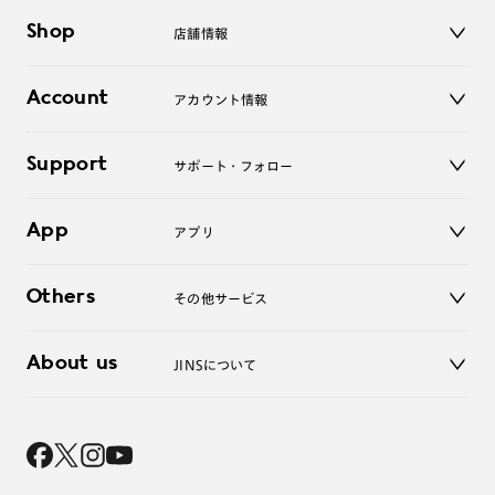
メガネ
Shop
店舗情報
サングラス
レンズ
店舗
コンタクトレンズ
Account
アカウント情報
オンラインショップ
老眼鏡
キッズ
マイページ／ログイン
Support
アクセサリー
サポート・フォロー
ログアウト
LINE公式アカウント
お知らせ
App
アプリ
よくあるご質問
ご利用ガイド
JINSアプリ
お問い合わせ
Others
その他サービス
3D WEB試着
About us
JINSについて
レンズ交換
オンラインギフト
Magnify Life
価格案内
会社概要
採用情報
法人のお客様