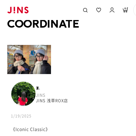
メガネのJINS TOP
JINS MEGANE STYLE
COORDINATE
0
COORDINATE
🧵
JINS
JINS 浅草ROX店
1/19/2025
《Iconic Classic》