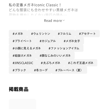
私の定番メガネIconic Classic！
どんな服装にも合わせやすい黒縁メガネは
荷物を増やしたくない旅行の時も
一本持っていれば困らないです！✈️
Read more
帽子と合わせてもうるさくならない
メガネ
ウェリントン
フルリム
アセテート
絶妙な厚みでかわいい！！
プライベート
カジュアル
メガネ女子
私がよくするブラック×カラーのコーデに
小顔に見えるメガネ
ファッションアイテム
ベストマッチします💪
垢抜けメガネ
顔なじみのいいメガネ
ぜひお試しください！
JINSCLASSIC
太ぶちメガネ
これぞ王道メガネ
ブラック
冬コーデ
ブルーベース（夏）
掲載商品