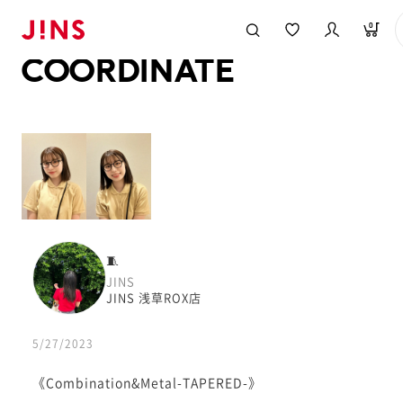
メガネのJINS TOP
JINS MEGANE STYLE
COORDINATE
0
COORDINATE
🧵
JINS
JINS 浅草ROX店
5/27/2023
《Combination&Metal-TAPERED-》