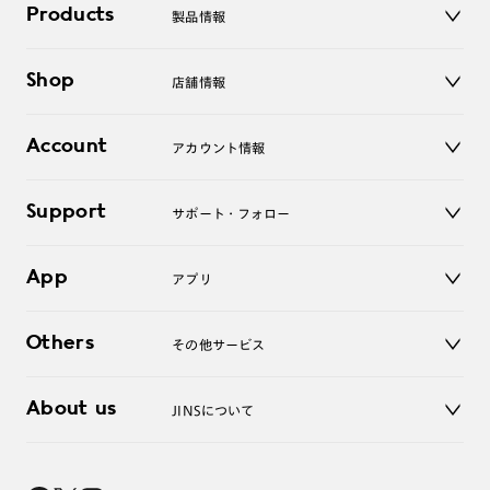
Products
製品情報
メガネ
Shop
店舗情報
サングラス
レンズ
店舗
コンタクトレンズ
Account
アカウント情報
オンラインショップ
老眼鏡
キッズ
マイページ／ログイン
Support
アクセサリー
サポート・フォロー
ログアウト
LINE公式アカウント
お知らせ
App
アプリ
よくあるご質問
ご利用ガイド
JINSアプリ
お問い合わせ
Others
その他サービス
3D WEB試着
About us
JINSについて
レンズ交換
オンラインギフト
Magnify Life
価格案内
会社概要