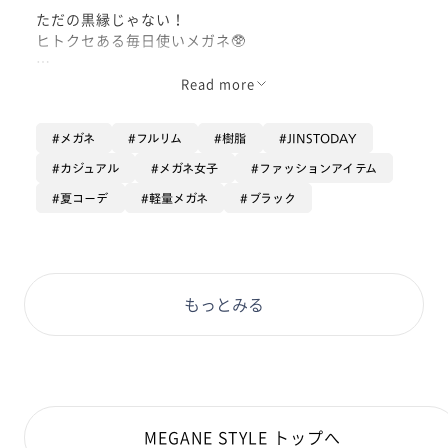
ただの黒縁じゃない！
ヒトクセある毎日使いメガネ🥸
もはやメガネユーザーなら一人一本と言っても過言では
Read more
ない、黒縁メガネの紹介です！
軽量素材でかけ心地の良いこちらのメガネ！
メガネ
フルリム
樹脂
JINSTODAY
フレームの太い部分、細い部分があり、そのものは個性
的に見えますが、かけるとお顔にしっくりなじみます
カジュアル
メガネ女子
ファッションアイテム
🙆‍♀️
夏コーデ
軽量メガネ
ブラック
クリングスタイプの鼻パッドで、お近くのJINSにお持
ちいただければ調整可能なので、一体型でずれやすい方
にもおすすめです！
夏のおしゃれの引き締め役に是非🫶
もっとみる
MEGANE STYLE トップへ