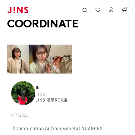
メガネのJINS TOP
JINS MEGANE STYLE
COORDINATE
0
COORDINATE
🧵
JINS
JINS 浅草ROX店
4/7/2023
《Combination Airframe&metal NUANCE》