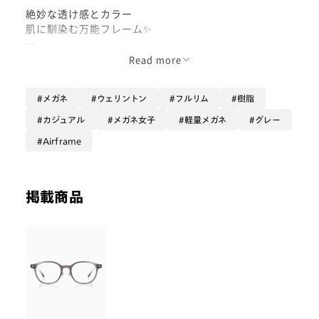
絶妙な透け感とカラー
肌に馴染む万能フレーム✨
トレンド感のあるウェリントンフレームです！
Read more
こちらの品番はグレーですが、実際見ると透け感のある
カーキのようなお色味。🌱
メガネ
ウェリントン
フルリム
樹脂
ジャケットのうっすらグリーンとも相待って、黒縁では
出せない軽やかで春らしい印象になります🙆‍♀️
カジュアル
メガネ女子
軽量メガネ
グレー
Airframe
軽量素材でかけ心地も抜群な一本、
スタメンメガネにいかがでしょうか👌
掲載商品