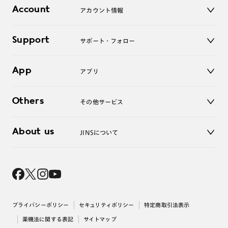
店舗
コンタクトレンズ
Account
アカウント情報
オンラインショップ
老眼鏡
キッズ
マイページ／ログイン
Support
アクセサリー
サポート・フォロー
ログアウト
LINE公式アカウント
お知らせ
App
アプリ
よくあるご質問
ご利用ガイド
JINSアプリ
お問い合わせ
Others
その他サービス
3D WEB試着
About us
JINSについて
レンズ交換
オンラインギフト
Magnify Life
価格案内
会社概要
採用情報
法人のお客様
出店について
プライバシーポリシー
セキュリティポリシー
特定商取引法表示
薬機法に関する表記
サイトマップ