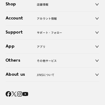
メガネ
Shop
店舗情報
サングラス
レンズ
店舗
コンタクトレンズ
Account
アカウント情報
オンラインショップ
老眼鏡
キッズ
マイページ／ログイン
Support
アクセサリー
サポート・フォロー
ログアウト
LINE公式アカウント
お知らせ
App
アプリ
よくあるご質問
ご利用ガイド
JINSアプリ
お問い合わせ
Others
その他サービス
3D WEB試着
About us
JINSについて
レンズ交換
オンラインギフト
Magnify Life
価格案内
会社概要
採用情報
法人のお客様