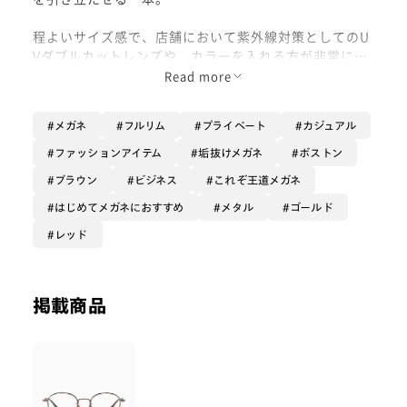
程よいサイズ感で、店舗において紫外線対策としてのU
Vダブルカットレンズや、カラーを入れる方が非常に多
いです！
Read more
初めてのメガネにも使いやすい一本です！
メガネ
フルリム
プライベート
カジュアル
是非お試しください！
ファッションアイテム
垢抜けメガネ
ボストン
ブラウン
ビジネス
これぞ王道メガネ
着用カラー : ブラウンデミ
はじめてメガネにおすすめ
メタル
ゴールド
レッド
掲載商品