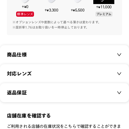
+¥0
+¥11,000
+¥3,300
+¥5,500
標準レンズ
プレミアム
※オプションレンズや度数によって選べる薄さは変わります。
※屈折率1.76はお取り扱いを一時停止しております。
商品仕様
商品名：
Modern Rim Metal
対応レンズ
品番：
UMF-24A-071
サイズ：
クリアレンズ（常用・老眼鏡用）
49□20-145○42
返品保証
無敵コーティング
重さ：
16
g
重さについて
遠近レンズ
スタイル：
ボストン
JINS SCREEN
メガネの度数が合わなくなっても、
店舗在庫を確認する
シリーズ：
TODAY
可視光調光レンズ
ご購入から半年間、2回まで交換保証可能
性別：
UNISEX
ご利用される店舗の在庫状況をこちらで確認することができま
可視光調光UVダブルカットレンズ