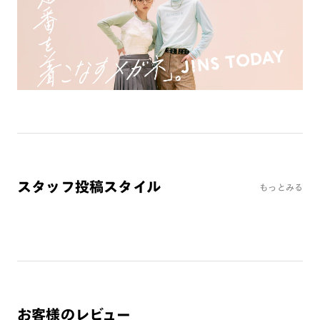
ミラーレンズ
※オンラインショップで作成可能なレンズはショッピングカート内で表示され
るレンズに限ります。それ以外の対応レンズについてはJINS実店舗でお取り扱
いしております。
※注文時に【度つき】→【レンズ交換券を発行】をお選びのうえ、店頭にてオ
プションレンズ代金をお支払いください。（※一部レンズ交換不可の商品を
除きます。）
※お選び頂くフレームや度数によっては作成できない場合がございます。
※RIM限定の記載があるカラーレンズは商品名に＜R!M＞の記載があるフレー
ムのみの対応となります。
※詳しくは
レンズガイド
をご確認ください。
スタッフ投稿スタイル
もっとみる
よくある質問
Q
オンラインショップで遠近両用レンズ（累進レンズ）のメ
ガネを作成できますか？
A
オンラインショップで遠近両用レンズ（クリアレンズの
み）をご注文の場合、レンズ交換券を選択後に店舗にて度
お客様のレビュー