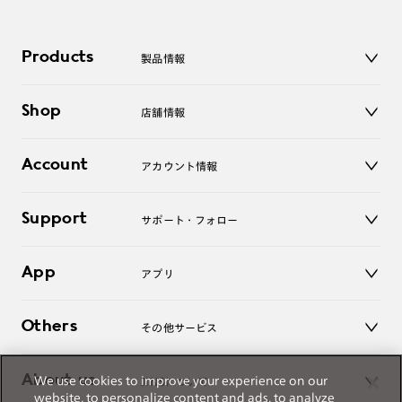
Products
製品情報
メガネ
Shop
店舗情報
サングラス
レンズ
店舗
コンタクトレンズ
Account
アカウント情報
オンラインショップ
老眼鏡
キッズ
マイページ／ログイン
Support
アクセサリー
サポート・フォロー
ログアウト
LINE公式アカウント
お知らせ
App
アプリ
よくあるご質問
ご利用ガイド
JINSアプリ
お問い合わせ
Others
その他サービス
3D WEB試着
About us
We use cookies to improve your experience on our
JINSについて
レンズ交換
website, to personalize content and ads, to analyze