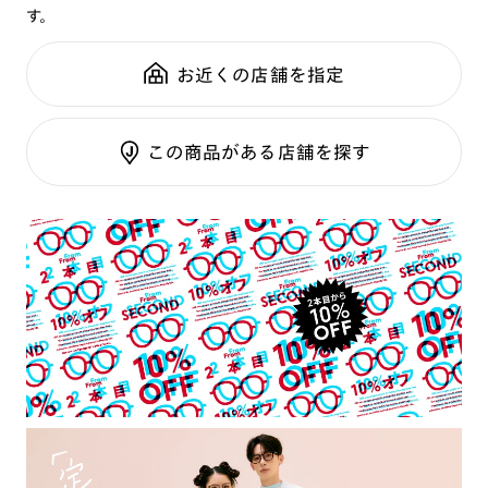
す。
鼻パッド：
クリングスタイプ
可視光調光SCREEN
全国の店舗で無料フィッティング
フレーム素材：
フロント：メタル
調光レンズ
修理のご相談もいつでもお気軽に
お近くの店舗を指定
テンプル：メタル
調光UVダブルカット
調光SCREEN
ご利用ガイド
くもり止めレンズ
この商品がある店舗を探す
カラーレンズ：ダークカラー
カラーレンズ：ミディアムカラー
カラーレンズ：ライトカラー
カラーレンズ：トレンドカラー
コンシーラーカラー
コンシーラーカラーUVダブルカット
チークカラー
偏光レンズ
アクティブレンズ
UVダブルカットレンズ
JINS VIOLET+