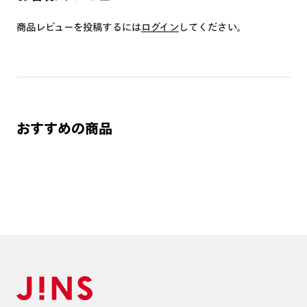
つき対応可能です。
商品とレンズ交換券が届きましたらお近くのJINS店舗へご
商品レビューを投稿するには
ログイン
してください。
持参ください。なお、特注レンズの為、後日お渡しとなり
作成日数をいただきます。
ご注文の手順は以下をご参照ください。
1. カート画面内「レンズ選択へ」ボタンより「度つきレン
おすすめの商品
ズまたは店舗でレンズ作成」を選択
2. 遠近レンズより「遠近両用」を選択のうえ、購入手続き
画面へ
3. 「度数がわからない方・店舗でレンズ作成」を選択
※オプションレンズと組み合わせた遠近両用（累進）レンズはオンラインシ
ョップでご注文できません。
※フレームの天地幅は30mm以上推奨です。その他注意事項はレンズガイド
をご参照ください。
※JINS極上遠近レンズは追加料金22,000円（税込み）を頂戴いたします。
※単焦点レンズでレンズ交換券を選択の場合、店舗で遠近両用代5,500円
（税込み）を頂戴いたします。