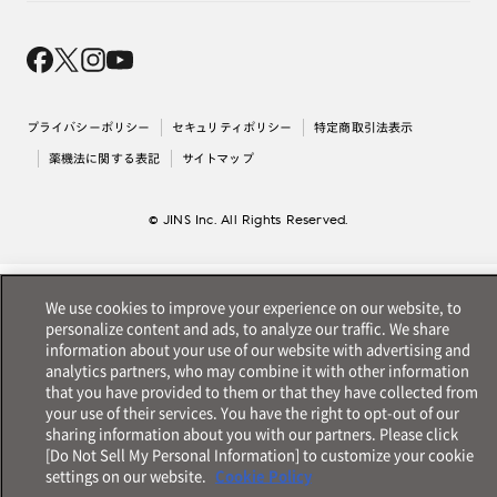
Magnify Life
価格案内
会社概要
採用情報
法人のお客様
出店について
プライバシーポリシー
セキュリティポリシー
特定商取引法表示
薬機法に関する表記
サイトマップ
© JINS Inc. All Rights Reserved.
We use cookies to improve your experience on our website, to
personalize content and ads, to analyze our traffic. We share
information about your use of our website with advertising and
analytics partners, who may combine it with other information
that you have provided to them or that they have collected from
your use of their services. You have the right to opt-out of our
sharing information about you with our partners. Please click
[Do Not Sell My Personal Information] to customize your cookie
settings on our website.
Cookie Policy