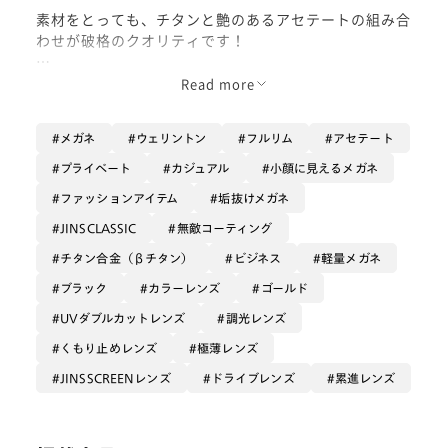
素材をとっても、チタンと艶のあるアセテートの組み合
わせが破格のクオリティです！
カラーレンズや調光レンズを入れてもカッコ良さそ
Read more
う、、！
メガネ
ウェリントン
フルリム
アセテート
是非お試しください！
プライベート
カジュアル
小顔に見えるメガネ
ファッションアイテム
垢抜けメガネ
JINSCLASSIC
無敵コーティング
チタン合金（βチタン）
ビジネス
軽量メガネ
ブラック
カラーレンズ
ゴールド
UVダブルカットレンズ
調光レンズ
くもり止めレンズ
極薄レンズ
JINSSCREENレンズ
ドライブレンズ
累進レンズ