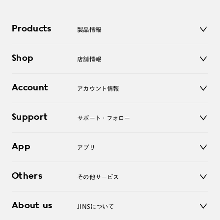
Products
製品情報
メガネ
Shop
店舗情報
サングラス
レンズ
店舗
コンタクトレンズ
Account
アカウント情報
オンラインショップ
老眼鏡
キッズ
マイページ／ログイン
Support
アクセサリー
サポート・フォロー
ログアウト
LINE公式アカウント
お知らせ
App
アプリ
よくあるご質問
ご利用ガイド
JINSアプリ
お問い合わせ
Others
その他サービス
3D WEB試着
About us
JINSについて
レンズ交換
オンラインギフト