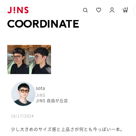
メガネのJINS TOP
JINS MEGANE STYLE
COORDINATE
0
COORDINATE
sota
JINS
JINS 自由が丘店
10/17/2024
少し大きめのサイズ感と上品さが何とも今っぽい一本。