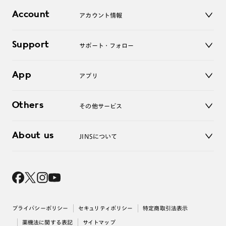
店舗
コンタクトレンズ
Account
アカウント情報
オンラインショップ
老眼鏡
キッズ
マイページ／ログイン
Support
アクセサリー
サポート・フォロー
ログアウト
LINE公式アカウント
お知らせ
App
アプリ
よくあるご質問
ご利用ガイド
JINSアプリ
お問い合わせ
Others
その他サービス
3D WEB試着
About us
JINSについて
レンズ交換
オンラインギフト
Magnify Life
価格案内
会社概要
採用情報
法人のお客様
出店について
プライバシーポリシー
セキュリティポリシー
特定商取引法表示
薬機法に関する表記
サイトマップ