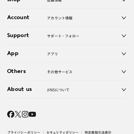
店舗情報
サングラス
レンズ
店舗
コンタクトレンズ
Account
アカウント情報
オンラインショップ
老眼鏡
キッズ
マイページ／ログイン
Support
アクセサリー
サポート・フォロー
ログアウト
LINE公式アカウント
お知らせ
App
アプリ
よくあるご質問
ご利用ガイド
JINSアプリ
お問い合わせ
Others
その他サービス
3D WEB試着
About us
JINSについて
レンズ交換
オンラインギフト
Magnify Life
価格案内
会社概要
採用情報
法人のお客様
出店について
プライバシーポリシー
セキュリティポリシー
特定商取引法表示