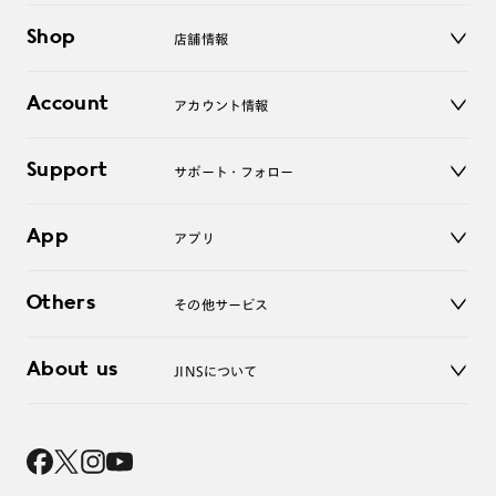
メガネ
Shop
店舗情報
サングラス
レンズ
店舗
コンタクトレンズ
Account
アカウント情報
オンラインショップ
老眼鏡
キッズ
マイページ／ログイン
Support
アクセサリー
サポート・フォロー
ログアウト
LINE公式アカウント
お知らせ
App
アプリ
よくあるご質問
ご利用ガイド
JINSアプリ
お問い合わせ
Others
その他サービス
3D WEB試着
About us
JINSについて
レンズ交換
オンラインギフト
Magnify Life
価格案内
会社概要
採用情報
法人のお客様