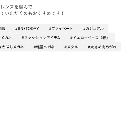
ーレンズを選んで
していただくのもおすすめです！
樹脂
JINSTODAY
プライベート
カジュアル
るメガネ
ファッションアイテム
イエローベース（春）
太ぶちメガネ
軽量メガネ
メタル
大きめ丸めがね