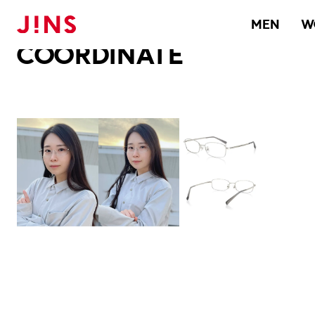
メガネのJINS TOP
JINS MEGANE STYLE
COORDINATE
MEN
W
COORDINATE