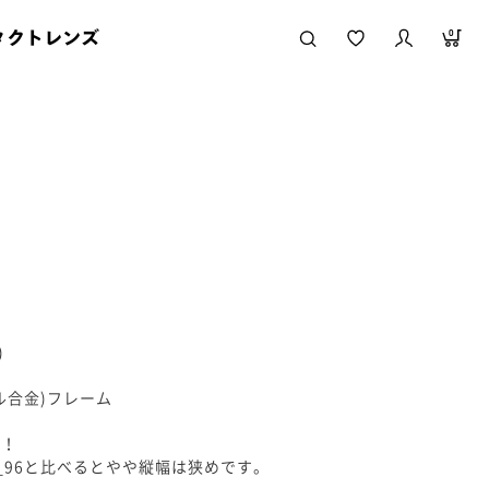
タクトレンズ
0
)
ル合金)フレーム
す！
63_96と比べるとやや縦幅は狭めです。