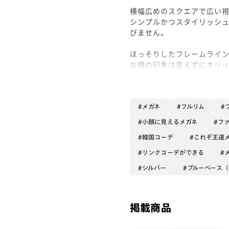
横幅広めのスクエアで広い
シンプルかつスタイリッシ
びません。
ほっそりしたフレームライ
お顔の印象は変えずにキリ
光沢感がしっかりあるので
また、こちらのフレームに
メガネ
フルリム
フレームの色味に合わせた【
小顔に見えるメガネ
フ
韓国コーデ
これぞ王道
ぜひお試しくださいませ！
#PD58 #丸顔 #PCウィンタ
リンクコーデができる
シルバー
ブルーベース
掲載商品