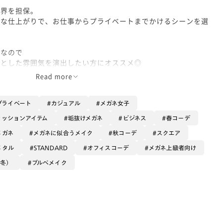
視界を担保。
ュな仕上がりで、お仕事からプライベートまでかけるシーンを選
ンなので
ッとした雰囲気を演出したい方にオススメ◎
Read more
、腕時計やアクセサリーと合わせてあげるのもいいですね！
はカラーレンズのカスタムも人気が高いです！
プライベート
カジュアル
メガネ女子
アッシュ/ミディアムグレー/グレー】あたりがオススメです◎
ァッションアイテム
垢抜けメガネ
ビジネス
春コーデ
メガネ
メガネに似合うメイク
秋コーデ
スクエア
ー
メタル
STANDARD
オフィスコーデ
メガネ上級者向け
（冬）
ブルベメイク