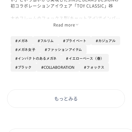
初コラボレーションアイウェア「TOY CLASSIC」🧸
太めフレームのフォックス型(キャットアイ)でインパク
ト強めですが、
Read more
目尻側に丸み、ぷっくり感がありとっっっってもかわい
いです🥹♡
メガネ
フルリム
プライベート
カジュアル
ファッションアイテムとしてもとてもおすすめです👓
メガネ女子
ファッションアイテム
インパクトのあるメガネ
イエローベース（春）
ブラック
COLLABORATION
フォックス
もっとみる