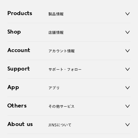
Products
製品情報
メガネ
Shop
店舗情報
サングラス
レンズ
店舗
コンタクトレンズ
Account
アカウント情報
オンラインショップ
老眼鏡
キッズ
マイページ／ログイン
Support
アクセサリー
サポート・フォロー
ログアウト
LINE公式アカウント
お知らせ
App
アプリ
よくあるご質問
ご利用ガイド
JINSアプリ
お問い合わせ
Others
その他サービス
3D WEB試着
About us
JINSについて
レンズ交換
オンラインギフト
Magnify Life