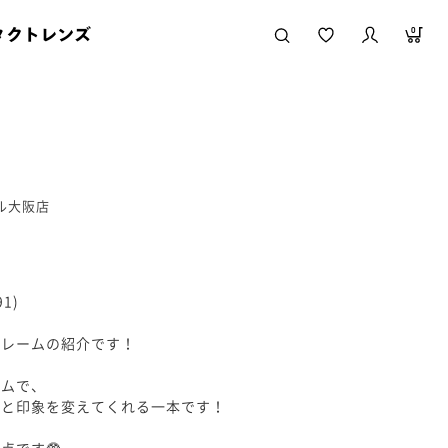
タクトレンズ
0
ール大阪店
1)
フレームの紹介です！
ームで、
段と印象を変えてくれる一本です！
点です🥸