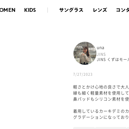
サングラス
レンズ
コン
OMEN
KIDS
una
JINS
JINS くずはモー
7/27/2023
軽さとかけ心地の良さで大人気の
縁も細く軽量素材を使用して
鼻パッドもシリコン素材を
着用しているカーキデミの
グラデーションになっており