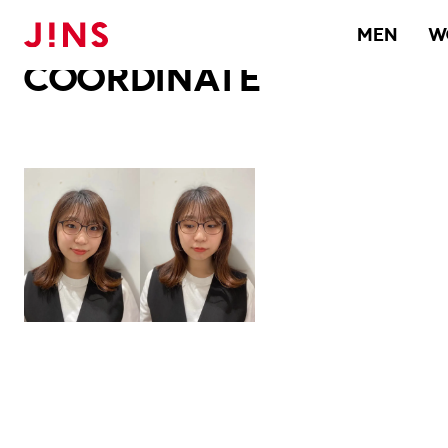
メガネのJINS TOP
JINS MEGANE STYLE
COORDINATE
MEN
W
COORDINATE