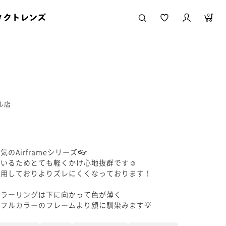
タクトレンズ
0
ル店
Airframeシリーズ👓
いるためとても軽くかけ心地抜群です☺️
使用しておりよりズレにくくなっております！
カラーリングは下に向かって色が薄く
フルカラーのフレームより顔に馴染みます💡