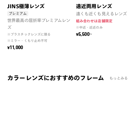
JINS極薄レンズ
遠近両用レンズ
プレミアム
遠くも近くも見えるレンズ
世界最高の屈折率プレミアムレン
組み合わせは店舗限定
ズ
※中近・近近のみ
¥5,500~
※プラスチックレンズに限る
※ミラー・くもり止め不可
¥11,000
カラーレンズにおすすめのフレーム
もっとみる
まとめ買い
まとめ買
Slim sheet metal ［中顔面短縮メガネ］
JINS TO
¥9,900
¥10,9