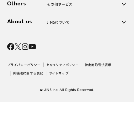
お問い合わせ
Others
その他サービス
3D WEB試着
About us
JINSについて
レンズ交換
オンラインギフト
Magnify Life
価格案内
会社概要
採用情報
法人のお客様
出店について
プライバシーポリシー
セキュリティポリシー
特定商取引法表示
薬機法に関する表記
サイトマップ
© JINS Inc. All Rights Reserved.