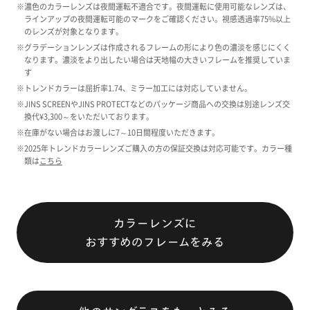
※濃色のカラーレンズは夜間運転不適合です。夜間運転に使用可能なレンズは、
ラインアップの夜間運転可能のマークをご確認ください。視感透過率75%以上
のレンズが対象となります。
※グラデーションレンズは作成されるフレームの形により色の濃淡を感じにくく
なります。濃淡をより出したい場合は天地幅の大きいフレームを推奨していま
す
※トレンドカラーは屈折率1.74、ミラー加工には対応していません。
※JINS SCREENやJINS PROTECTなどのパッケージ商品への交換は別途レンズ交
換代¥3,300～をいただいております。
※在庫がない場合はお渡しに7～10日間程度いただきます。
※2025年トレンドカラーレンズご購入の方の保証交換は対応可能です。カラー種
類は
こちら
カラーレンズに
おすすめのフレームをみる