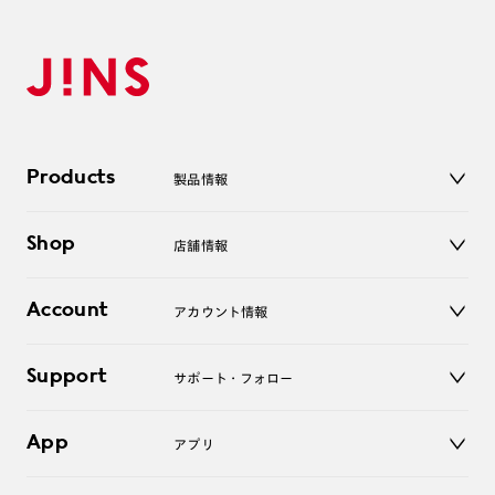
Products
製品情報
メガネ
Shop
店舗情報
サングラス
レンズ
店舗
コンタクトレンズ
Account
アカウント情報
オンラインショップ
老眼鏡
キッズ
マイページ／ログイン
Support
アクセサリー
サポート・フォロー
ログアウト
LINE公式アカウント
お知らせ
App
アプリ
よくあるご質問
ご利用ガイド
JINSアプリ