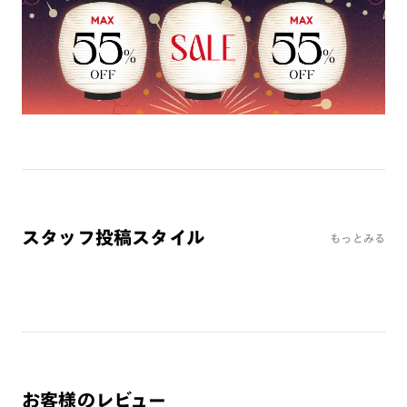
※オンラインショップで作成可能なレンズはショッピングカート内で表示され
るレンズに限ります。それ以外の対応レンズについてはJINS実店舗でお取り扱
いしております。
※注文時に【度つき】→【レンズ交換券を発行】をお選びのうえ、店頭にてオ
プションレンズ代金をお支払いください。（※一部レンズ交換不可の商品を
除きます。）
※お選び頂くフレームや度数によっては作成できない場合がございます。
※RIM限定の記載があるカラーレンズは商品名に＜R!M＞の記載があるフレー
ムのみの対応となります。
※詳しくは
レンズガイド
をご確認ください。
スタッフ投稿スタイル
もっとみる
よくある質問
Q
オンラインショップで遠近両用レンズ（累進レンズ）のメ
ガネを作成できますか？
A
オンラインショップで遠近両用レンズ（クリアレンズの
み）をご注文の場合、レンズ交換券を選択後に店舗にて度
つき対応可能です。
お客様のレビュー