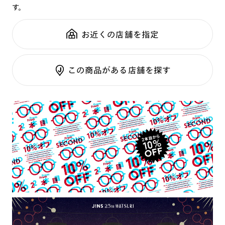
す。
鼻パッド：
クリングスタイプ
可視光調光SCREEN
全国の店舗で無料フィッティング
フレーム素材：
フロント：チタン合金（βチタン）
調光レンズ
修理のご相談もいつでもお気軽に
お近くの店舗を指定
テンプル：チタン合金（βチタン）
調光UVダブルカット
調光SCREEN
ご利用ガイド
くもり止めレンズ
この商品がある店舗を探す
カラーレンズ：ダークカラー
カラーレンズ：ミディアムカラー
カラーレンズ：ライトカラー
カラーレンズ：トレンドカラー
コンシーラーカラー
コンシーラーカラーUVダブルカット
チークカラー
アクティブレンズ
UVダブルカットレンズ
JINS VIOLET+
ミラーレンズ