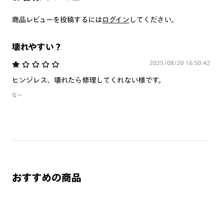
商品とレンズ交換券が届きましたらお近くのJINS店舗へご
持参ください。なお、特注レンズの為、後日お渡しとなり
商品レビューを投稿するには
ログイン
してください。
作成日数をいただきます。
壊れやすい？
ご注文の手順は以下をご参照ください。
2025/08/20 16:50:42
1. カート画面内「レンズ選択へ」ボタンより「度つきレン
ヒンジレス、壊れたら修理してくれない様です。
ズまたは店舗でレンズ作成」を選択
なー
2. 遠近レンズより「遠近両用」を選択のうえ、購入手続き
画面へ
3. 「度数がわからない方・店舗でレンズ作成」を選択
※オプションレンズと組み合わせた遠近両用（累進）レンズはオンラインシ
ョップでご注文できません。
※フレームの天地幅は30mm以上推奨です。その他注意事項はレンズガイド
をご参照ください。
おすすめの商品
※JINS極上遠近レンズは追加料金22,000円（税込み）を頂戴いたします。
※単焦点レンズでレンズ交換券を選択の場合、店舗で遠近両用代5,500円
（税込み）を頂戴いたします。