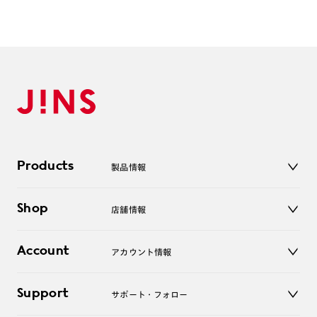
Products
製品情報
メガネ
Shop
店舗情報
サングラス
レンズ
店舗
コンタクトレンズ
Account
アカウント情報
オンラインショップ
老眼鏡
キッズ
マイページ／ログイン
Support
アクセサリー
サポート・フォロー
ログアウト
LINE公式アカウント