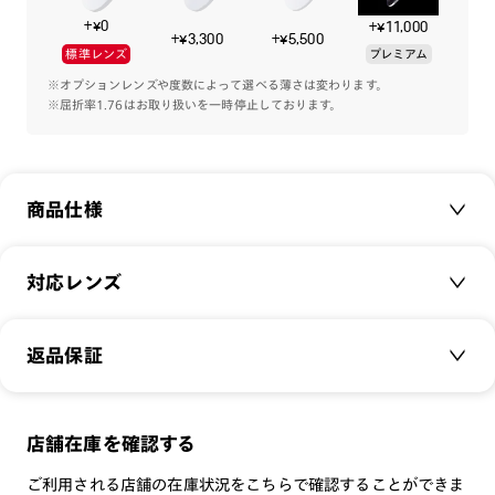
+¥0
+¥11,000
ポイント①
+¥3,300
+¥5,500
標準レンズ
プレミアム
丁番をなくしたヒンジレス設計に、JINS独自配合素材「JINS
Flex Titanium™」を使用。
※オプションレンズや度数によって選べる薄さは変わります。
※屈折率1.76はお取り扱いを一時停止しております。
弾力性が高く丈夫で柔らかな素材が、軽やかなかけ心地を実現
し、締め付け感なく頭部にフィット。
ポイント②
商品仕様
フロントとテンプルエンドの重量バランスにこだわった設計
で、レンズの重さによるズレを軽減。テンプルをたためるフッ
ク付きで持ち運び時も快適。
商品名：
Flex Titanium Hingeless
対応レンズ
品番：
UTN-23A-050
サイズ：
クリアレンズ（常用・老眼鏡用）
47□22-150○41
※フレームの形状上、オンラインショップ購入時にはブラック
返品保証
無敵コーティング
ハードケース（XL）にてお届けいたします。
重さ：
13.6
g
重さについて
遠近レンズ
スタイル：
ハーフリム
JINS SCREEN
メガネの度数が合わなくなっても、
店舗在庫を確認する
シリーズ：
TECH
可視光調光レンズ
ご購入から半年間、2回まで交換保証可能
性別：
UNISEX
ご利用される店舗の在庫状況をこちらで確認することができま
可視光調光UVダブルカットレンズ