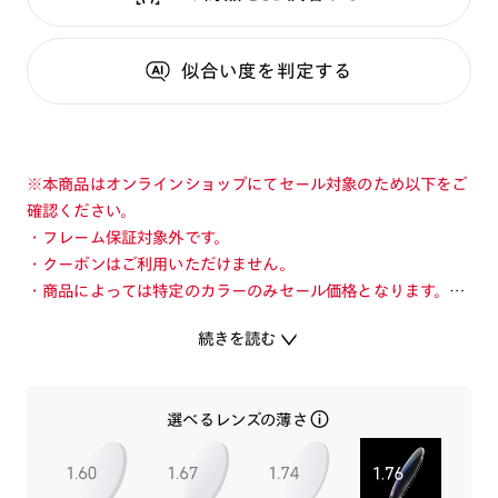
似合い度
を判定する
※本商品はオンラインショップにてセール対象のため以下をご
確認ください。
・フレーム保証対象外です。
・クーポンはご利用いただけません。
・商品によっては特定のカラーのみセール価格となります。カ
ラーを切り替えてご確認ください。
続きを読む
・店舗とオンラインショップで価格が異なる場合があります。
・店舗在庫ボタンを選択している際は通常価格となります。店
舗でご購入の場合は店頭価格をご確認ください。
選べるレンズの薄さ
JINS独自配合素材「JINS Flex Titanium ™」が生み出す、圧
倒的フィット感