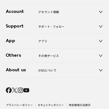
レンズ
店舗
コンタクトレンズ
Account
アカウント情報
オンラインショップ
老眼鏡
キッズ
マイページ／ログイン
Support
アクセサリー
サポート・フォロー
ログアウト
LINE公式アカウント
お知らせ
App
アプリ
よくあるご質問
ご利用ガイド
JINSアプリ
お問い合わせ
Others
その他サービス
3D WEB試着
About us
JINSについて
レンズ交換
オンラインギフト
Magnify Life
価格案内
会社概要
採用情報
法人のお客様
出店について
プライバシーポリシー
セキュリティポリシー
特定商取引法表示