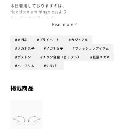
本日着用しておりますのは、
flex titanium hingelessより
シルバーナイロール🗡️
Read more
まずはこのflex titanium hingeless
について☺︎
メガネ
プライベート
カジュアル
『軽くしなやかなチタニウム素材で
メガネ男子
メガネ女子
ファッションアイテム
頭をやわらかく包み込む
ボストン
チタン合金（βチタン）
軽量メガネ
テンプルの設計』により、
耳周りの圧力が少なく
ハーフリム
シルバー
他にないストレスフリーなかけ心地が
特徴のシリーズです。
掲載商品
もちろん耳後ろも曲げられるので
さらにフィット感◎
「自然としなやかにカーブしている
デザインですが、
かけている姿が変に浮いたりせず
自然である」ことも