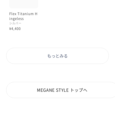
普段使いの眼鏡としておすすめしたい
魅力のひとつです:)
Flex Titanium H
ingeless
シルバー
そしてその中でも
¥4,400
こちらのシルバーナイロールは、
特に眼鏡の存在感がなく
素顔の印象ほぼそのままに
楽しめるものです😌🤍
もっとみる
細身のシルバーというのは
ほぼ光の線のようなもので、
「フレーム・眼鏡があると言うより
顔まわりに光が入っている」と
私は解釈しております☺️
そこにそもそもフレーム下部がなく
MEGANE STYLE トップへ
レンズが裸なデザインが合わさり
より一層眼鏡感がない印象に
なりませんか☺︎