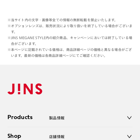
光が入った顔まわりに、
ちょっとレンズだけが
フヨン、と乗っていて
見方によってはクールな近未来感も
※当サイト内の文字・画像等全ての情報の無断転載を禁止いたします。
※オプションレンズは、販売状況により取り扱いを終了している場合がございま
あります。
す。
楽しいかもしれません😌😌
※JINS MEGANE STYLE内の紹介商品、キャンペーンにおいては終了している場
合がございます。
ぜひ店頭にて、
※本ページに記載されている価格は、商品詳細ページの価格と異なる場合がござ
当シリーズの機能性や
います。最新の価格は各商品詳細ページにてご確認ください。
当デザインの雰囲気をお試しくださいませ☺︎
本日もご覧くださりありがとうございます☺︎
理翔/rishang
Products
製品情報
メガネ
Shop
店舗情報
サングラス