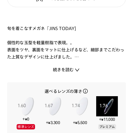
旬を着こなすメガネ「JINS TODAY]
個性的な玉型を軽量樹脂で表現。。
表面をツヤ、裏面をマットに仕上げるなど、細部までこだわっ
た上質なデザインに仕上げました。
続きを読む
ファッションにモード感をプラスする1本です。
選べるレンズの薄さ
特集ページはこちら⇒
【JINS TODAY】
+¥0
+¥11,000
+¥3,300
+¥5,500
標準レンズ
プレミアム