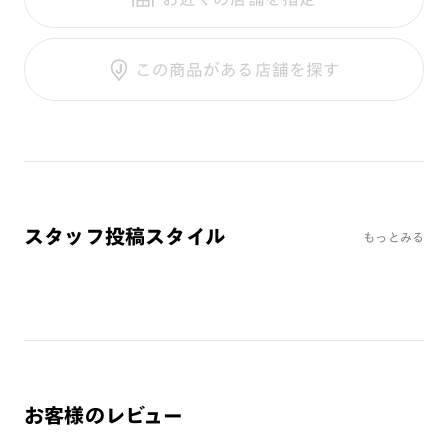
テンプル：樹脂
調光UVダブルカット
調光SCREEN
ご利用ガイド
くもり止めレンズ
この商品がある店舗を探す
カラーレンズ：ダークカラー
カラーレンズ：ミディアムカラー
カラーレンズ：ライトカラー
カラーレンズ：トレンドカラー
コンシーラーカラー
コンシーラーカラーUVダブルカット
スタッフ投稿スタイル
もっとみる
チークカラー
偏光レンズ
アクティブレンズ
UVダブルカットレンズ
JINS VIOLET+
ミラーレンズ
お客様のレビュー
※オンラインショップで作成可能なレンズはショッピングカート内で表示され
るレンズに限ります。それ以外の対応レンズについてはJINS実店舗でお取り扱