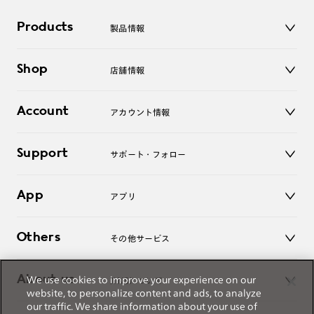
作成日数をいただきます。
Products
製品情報
ご注文の手順は以下をご参照ください。
メガネ
Shop
店舗情報
サングラス
1. カート画面内「レンズ選択へ」ボタンより「度つきレン
レンズ
ズまたは店舗でレンズ作成」を選択
店舗
コンタクトレンズ
Account
アカウント情報
オンラインショップ
2. 遠近レンズより「遠近両用」を選択のうえ、購入手続き
老眼鏡
画面へ
キッズ
マイページ／ログイン
Support
アクセサリー
サポート・フォロー
ログアウト
3. 「度数がわからない方・店舗でレンズ作成」を選択
LINE公式アカウント
※オプションレンズと組み合わせた遠近両用（累進）レンズはオンラインシ
お知らせ
ョップでご注文できません。
App
アプリ
よくあるご質問
※フレームの天地幅は30mm以上推奨です。その他注意事項はレンズガイド
ご利用ガイド
をご参照ください。
JINSアプリ
お問い合わせ
※JINS極上遠近レンズは追加料金22,000円（税込み）を頂戴いたします。
Others
その他サービス
※単焦点レンズでレンズ交換券を選択の場合、店舗で遠近両用代5,500円
（税込み）を頂戴いたします。
3D WEB試着
About us
We use cookies to improve your experience on our
JINSについて
レンズ交換
website, to personalize content and ads, to analyze
オンラインギフト
our traffic. We share information about your use of
Magnify Life