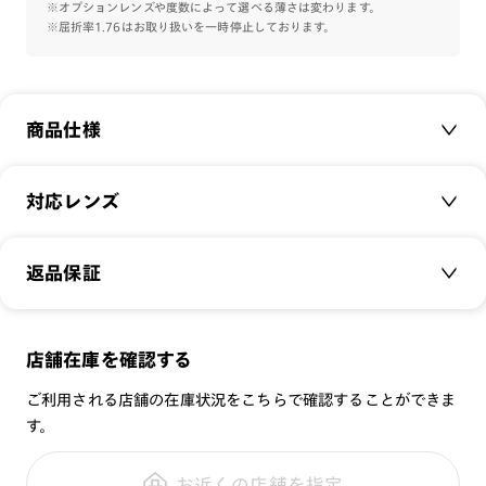
※オプションレンズや度数によって選べる薄さは変わります。
※屈折率1.76はお取り扱いを一時停止しております。
商品仕様
商品名：
JINS TODAY 24SPRING
対応レンズ
品番：
URF-23A-126
サイズ：
クリアレンズ（常用・老眼鏡用）
47.1□23.0-147.0○40
返品保証
無敵コーティング
重さ：
22.5
g
重さについて
遠近レンズ
スタイル：
ボストン
JINS SCREEN
メガネの度数が合わなくなっても、
店舗在庫を確認する
シリーズ：
TODAY
可視光調光レンズ
ご購入から半年間、2回まで交換保証可能
性別：
UNISEX
ご利用される店舗の在庫状況をこちらで確認することができま
可視光調光UVダブルカットレンズ
す。
鼻パッド：
クリングスタイプ
可視光調光SCREEN
全国の店舗で無料フィッティング
フレーム素材：
フロント：樹脂
調光レンズ
修理のご相談もいつでもお気軽に
お近くの店舗を指定