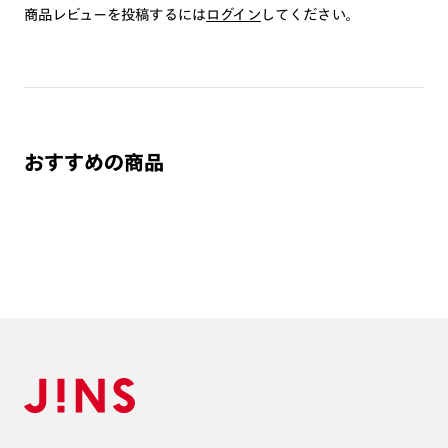
商品レビューを投稿するには
いしております。
ログイン
してください。
※注文時に【度つき】→【レンズ交換券を発行】をお選びのうえ、店頭にてオ
プションレンズ代金をお支払いください。（※一部レンズ交換不可の商品を
除きます。）
※お選び頂くフレームや度数によっては作成できない場合がございます。
※RIM限定の記載があるカラーレンズは商品名に＜R!M＞の記載があるフレー
ムのみの対応となります。
※詳しくは
レンズガイド
をご確認ください。
おすすめの商品
よくある質問
Q
オンラインショップで遠近両用レンズ（累進レンズ）のメ
ガネを作成できますか？
A
オンラインショップで遠近両用レンズ（クリアレンズの
み）をご注文の場合、レンズ交換券を選択後に店舗にて度
つき対応可能です。
商品とレンズ交換券が届きましたらお近くのJINS店舗へご
持参ください。なお、特注レンズの為、後日お渡しとなり