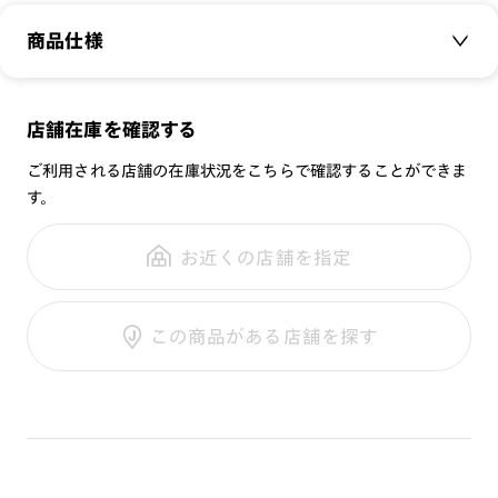
⇒
シルバー（96）
商品仕様
サングラスの商品一覧はこちら⇒
【サングラス 商品一覧】
商品名：
RIMLESS SUNGLASSES
サングラスの特集はこちら⇒
【サングラスコレクション 】
店舗在庫を確認する
品番：
UMP-24S-278
ご利用される店舗の在庫状況をこちらで確認することができま
サイズ：
52□19-150○36
[紫外線透過率]
す。
重さ：
14
g
重さについて
0.1%以下
スタイル：
リムレス
お近くの店舗を指定
[可視光線透過率]
シリーズ：
91%
性別：
UNISEX
この商品がある店舗を探す
鼻パッド：
クリングスタイプ
※レンズ交換不可
フレーム素材：
フロント：メタル
※保証対象外
テンプル：チタン合金（βチタン）
※こちらの商品はフレームの特性上、調整範囲には限りがござ
います。
使用上の注意