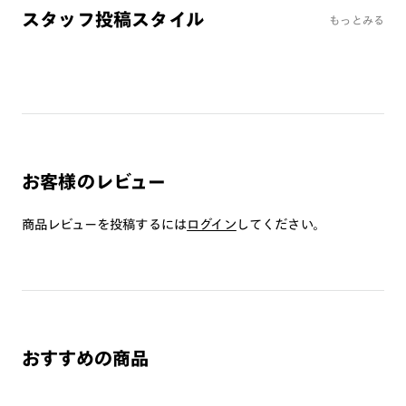
・肌に合わない時は使用を中止して医師に相談して下さい。
スタッフ投稿スタイル
もっとみる
・高温の場所での使用・保管はしないで下さい。
・通常使用での有害な紫外線を防ぐ事は出来ますが、溶接など
の遮光レンズとして使用しないで下さい。
・強い衝撃から顔や目を保護するものではありません。
・硬いものとの接触は避けて下さい。
お客様のレビュー
商品レビューを投稿するには
ログイン
してください。
おすすめの商品