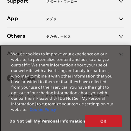
Support
アクセサリー
サポート・フォロー
ログアウト
LINE公式アカウント
お知らせ
App
アプリ
よくあるご質問
ご利用ガイド
JINSアプリ
お問い合わせ
Others
その他サービス
3D WEB試着
About us
We use cookies to improve your experience on our
JINSについて
レンズ交換
website, to personalize content and ads, to analyze
オンラインギフト
our traffic. We share information about your use of
Magnify Life
価格案内
our website with advertising and analytics partners,
会社概要
who may combine it with other information that you
採用情報
have provided to them or that they have collected
法人のお客様
from your use of their services. You have the right to
opt-out of our sharing information about you with
出店について
プライバシーポリシー
セキュリティポリシー
特定商取引法表示
our partners. Please click [Do Not Sell My Personal
Information] to customize your cookie settings on our
薬機法に関する表記
サイトマップ
website.
Cookie Policy
© JINS Inc. All Rights Reserved.
Do Not Sell My Personal Information
OK