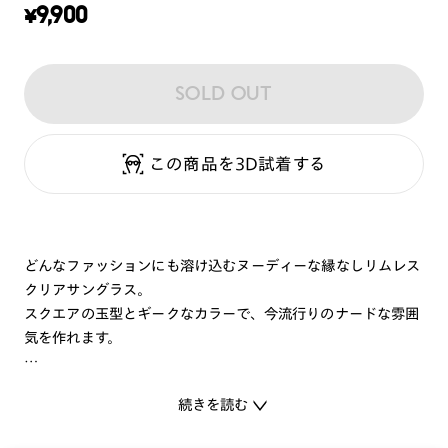
¥
9,900
SOLD OUT
この商品を3D試着する
どんなファッションにも溶け込むヌーディーな縁なしリムレス
クリアサングラス。
スクエアの玉型とギークなカラーで、今流行りのナードな雰囲
気を作れます。
※一部店舗での取扱商品です。
続きを読む
店舗の在庫情報
⇒
ガンメタル（93）