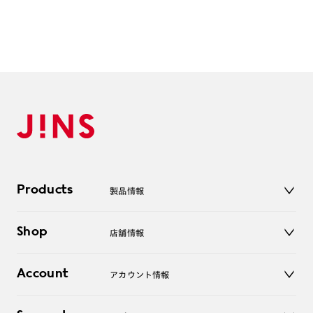
Products
製品情報
メガネ
Shop
店舗情報
サングラス
レンズ
店舗
コンタクトレンズ
Account
アカウント情報
オンラインショップ
老眼鏡
キッズ
マイページ／ログイン