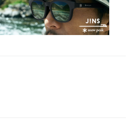
COLOR 97：32%（ドライブレンズ）
レンズ交換：
可 ※店舗にて対応 ※保
証条件あり
※オンラインショップでの購入には、サービスケースに
入れてお届けいたします。
※保証対象外
※クーポン利用不可
使用上の注意
・肌に合わない時は使用を中止して医師に相談して下さ
い。
・薄暮・夜間の運転または道路では使用しないで下さい。
・トンネルや暗いところでは使用しないで下さい。
・高温の場所での使用・保管はしないで下さい。
・通常使用での有害な紫外線を防ぐ事は出来ますが、溶接
などの遮光レンズとして使用しないで下さい。
・強い衝撃から顔や目を保護するものではありません。
・硬いものとの接触は避けて下さい。
偏光レンズをご使用の際は、上記に加え、以下もご注意