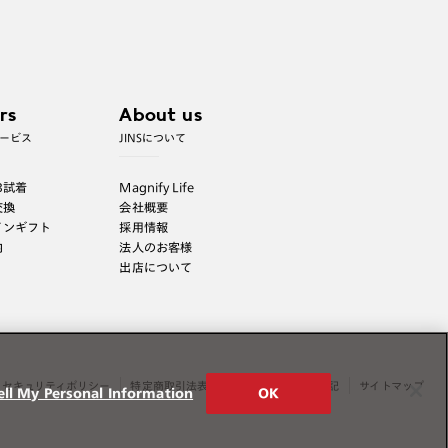
・レンズ交換された場合、現在搭載されているレンズと
は異なるカラーとなります。
※製品の保証はつきません（レンズ交換いただいた場合は
rs
About us
レンズのみ保証対象とさせていただきます。）
ービス
JINSについて
B試着
Magnify Life
交換
会社概要
インギフト
採用情報
内
法人のお客様
出店について
セキュリティポリシー
特定商取引法表示
薬機法に関する表記
サイトマップ
ell My Personal Information
OK