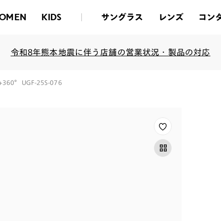
サングラス
レンズ
コン
OMEN
KIDS
令和8年熊本地震に伴う店舗の営業状況・製品の対応
 +360° UGF-25S-076