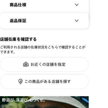
商品仕様
あらゆるシーンで、かけたまま思いっきり遊べるサングラ
ス。
25年モデルは、JINS独自開発※1の「全方位可動ヒンジ
商品名：
JINS × Snow Peak
返品保証
™」を搭載。壊れにくく※2、アクティブなシーンでも活
SUNGLASSES +360°
躍します。
品番：
UGF-25S-076
サングラス商品でも、レンズ交換を
店舗在庫を確認する
※1 円柱形の意匠において。
サイズ：
53.3□19.0-144.0○42
すれば「レンズ保証」が適用
※2 すべての衝撃に対して、無破損を保証するものではあ
ご利用される店舗の在庫状況をこちらで確認することが
重さ：
29
g
重さについて
りません。
できます。
スタイル：
ウェリントン
テンプル(つる)の回転は破損の原因となります。テン
全国の店舗で無料フィッティング修
シリーズ：
サングラス
プル(つる)は回転させないでください。
お近くの店舗を指定
理のご相談もいつでもお気軽に
-レンズ-
性別：
UNISEX
[紫外線透過率]
鼻パッド：
その他
ご利用ガイド
0.1%以下
この商品がある店舗を探す
フレーム素材：
フロント：サスティナブル
素材
[可視光線透過率]
テンプル：サスティナブル
COLOR 00：33%（偏光レンズ）
素材
COLOR 86：38%（ハイコントラストレンズ）