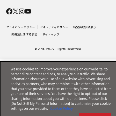
Magnify Life
価格案内
会社概要
採用情報
法人のお客様
出店について
プライバシーポリシー
セキュリティポリシー
特定商取引法表示
薬機法に関する表記
サイトマップ
© JINS Inc. All Rights Reserved.
We use cookies to improve your experience on our website, to
personalize content and ads, to analyze our traffic. We share
information about your use of our website with advertising and
analytics partners, who may combine it with other information
that you have provided to them or that they have collected from
your use of their services. You have the right to opt-out of our
sharing information about you with our partners. Please click
[Do Not Sell My Personal Information] to customize your cookie
settings on our website.
Cookie Policy