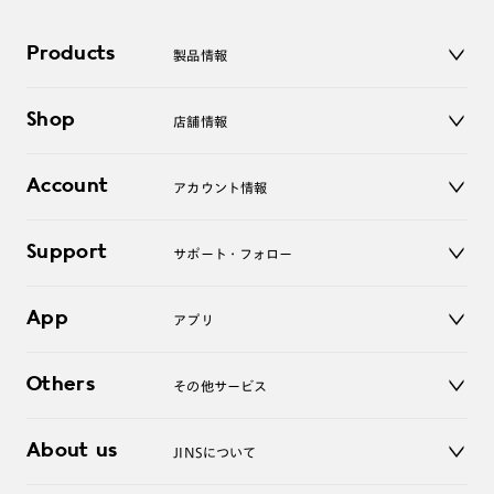
Products
製品情報
メガネ
Shop
店舗情報
サングラス
レンズ
店舗
コンタクトレンズ
Account
アカウント情報
オンラインショップ
老眼鏡
キッズ
マイページ／ログイン
Support
アクセサリー
サポート・フォロー
ログアウト
LINE公式アカウント
お知らせ
App
アプリ
よくあるご質問
ご利用ガイド
JINSアプリ
お問い合わせ
Others
その他サービス
3D WEB試着
About us
JINSについて
レンズ交換
オンラインギフト