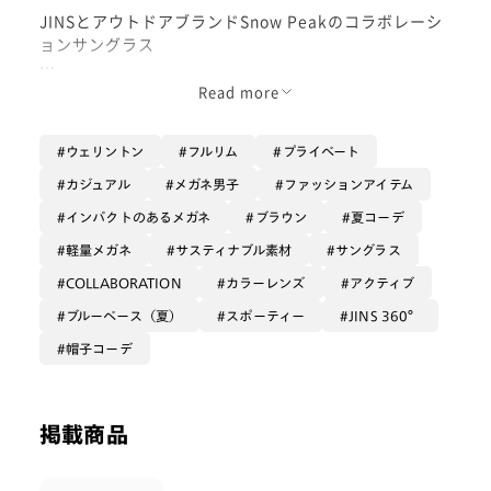
JINSとアウトドアブランドSnow Peakのコラボレーシ
ョンサングラス
掛けやすい
Read more
ウェリントン型のマットブラウンデミ
のフレームに景色を楽しめる
ウェリントン
フルリム
プライベート
ハイコントラストグリーンレンズ
を合わせた上品な一本
カジュアル
メガネ男子
ファッションアイテム
インパクトのあるメガネ
ブラウン
夏コーデ
アウトドアはもちろん、日常シーンでも
幅広く活躍します
軽量メガネ
サスティナブル素材
サングラス
COLLABORATION
カラーレンズ
アクティブ
25年モデルは、JINS独自開発の「全方位可動ヒンジ™」
ブルーベース（夏）
スポーティー
JINS 360°
を搭載
帽子コーデ
アウトドアにおけるさらなる耐久性と快適性を追求した
モデルとなっております
掲載商品