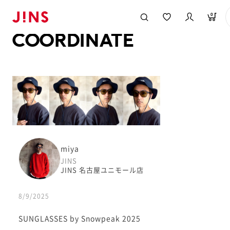
メガネのJINS TOP
JINS MEGANE STYLE
COORDINATE
0
COORDINATE
miya
JINS
JINS 名古屋ユニモール店
8/9/2025
SUNGLASSES by Snowpeak 2025