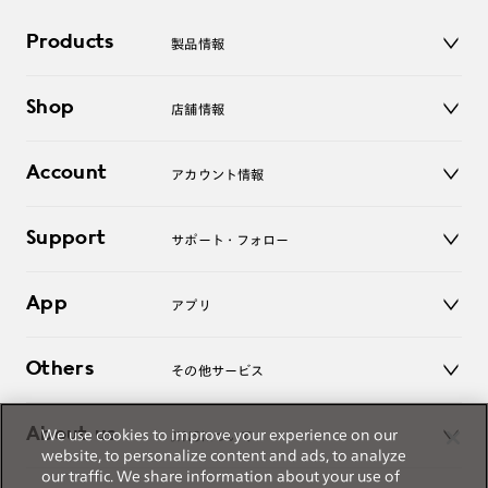
作成日数をいただきます。
Products
製品情報
ご注文の手順は以下をご参照ください。
メガネ
Shop
店舗情報
サングラス
1. カート画面内「レンズ選択へ」ボタンより「度つきレン
レンズ
ズまたは店舗でレンズ作成」を選択
店舗
コンタクトレンズ
Account
アカウント情報
オンラインショップ
2. 遠近レンズより「遠近両用」を選択のうえ、購入手続き
老眼鏡
画面へ
キッズ
マイページ／ログイン
Support
アクセサリー
サポート・フォロー
ログアウト
3. 「度数がわからない方・店舗でレンズ作成」を選択
LINE公式アカウント
※オプションレンズと組み合わせた遠近両用（累進）レンズはオンラインシ
お知らせ
ョップでご注文できません。
App
アプリ
よくあるご質問
※フレームの天地幅は30mm以上推奨です。その他注意事項はレンズガイド
ご利用ガイド
をご参照ください。
JINSアプリ
お問い合わせ
※JINS極上遠近レンズは追加料金22,000円（税込み）を頂戴いたします。
Others
その他サービス
※単焦点レンズでレンズ交換券を選択の場合、店舗で遠近両用代5,500円
（税込み）を頂戴いたします。
3D WEB試着
About us
We use cookies to improve your experience on our
JINSについて
レンズ交換
website, to personalize content and ads, to analyze
オンラインギフト
our traffic. We share information about your use of
Magnify Life