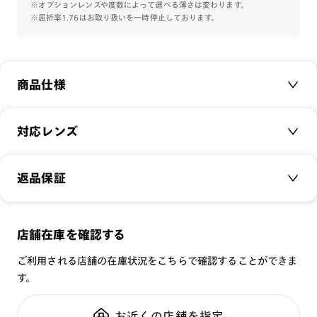
人気のカラーリングで取り揃えました。
※オプションレンズや度数によって選べる薄さは変わります。
※屈折率1.76はお取り扱いを一時停止しております。
※こちらの商品のカラー・柄によっては個体差がございます。
商品仕様
商品名：
Basic Slim
対応レンズ
品番：
UGF-23S-140
サイズ：
クリアレンズ（常用・老眼鏡用）
52□18-147○40
返品保証
無敵コーティング
重さ：
14
g
重さについて
遠近レンズ
スタイル：
ウェリントン
JINS SCREEN
メガネの度数が合わなくなっても、
店舗在庫を確認する
シリーズ：
STANDARD
可視光調光レンズ
ご購入から半年間、2回まで交換保証可能
性別：
UNISEX
ご利用される店舗の在庫状況をこちらで確認することができま
可視光調光UVダブルカットレンズ
す。
鼻パッド：
フレーム一体型
可視光調光SCREEN
全国の店舗で無料フィッティング
フレーム素材：
フロント：サスティナブル素材
調光レンズ
修理のご相談もいつでもお気軽に
お近くの店舗を指定