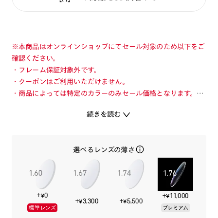
※本商品はオンラインショップにてセール対象のため以下をご
確認ください。
・フレーム保証対象外です。
・クーポンはご利用いただけません。
・商品によっては特定のカラーのみセール価格となります。カ
ラーを切り替えてご確認ください。
続きを読む
・店舗とオンラインショップで価格が異なる場合があります。
・店舗在庫ボタンを選択している際は通常価格となります。店
舗でご購入の場合は店頭価格をご確認ください。
選べるレンズの薄さ
軽量樹脂素材を採用した、気軽にかけやすいエントリーモデ
ル。
+¥0
+¥11,000
すっきりとしたフレームの細さとベーシックな玉型で、掛けこ
+¥3,300
+¥5,500
標準レンズ
プレミアム
なしやすく普段使いしやすいデザインに仕上げています。