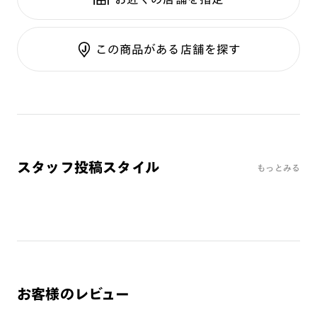
テンプル：サスティナブル素材
調光UVダブルカット
調光SCREEN
ご利用ガイド
くもり止めレンズ
この商品がある店舗を探す
カラーレンズ：ダークカラー
カラーレンズ：ミディアムカラー
カラーレンズ：ライトカラー
カラーレンズ：トレンドカラー
コンシーラーカラー
コンシーラーカラーUVダブルカット
スタッフ投稿スタイル
もっとみる
チークカラー
偏光レンズ
アクティブレンズ
UVダブルカットレンズ
JINS VIOLET+
ミラーレンズ
お客様のレビュー
※オンラインショップで作成可能なレンズはショッピングカート内で表示され
るレンズに限ります。それ以外の対応レンズについてはJINS実店舗でお取り扱