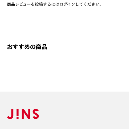
商品レビューを投稿するには
いしております。
ログイン
してください。
※注文時に【度つき】→【レンズ交換券を発行】をお選びのうえ、店頭にてオ
プションレンズ代金をお支払いください。（※一部レンズ交換不可の商品を
除きます。）
※お選び頂くフレームや度数によっては作成できない場合がございます。
※RIM限定の記載があるカラーレンズは商品名に＜R!M＞の記載があるフレー
ムのみの対応となります。
※詳しくは
レンズガイド
をご確認ください。
おすすめの商品
よくある質問
Q
オンラインショップで遠近両用レンズ（累進レンズ）のメ
ガネを作成できますか？
A
オンラインショップで遠近両用レンズ（クリアレンズの
み）をご注文の場合、レンズ交換券を選択後に店舗にて度
つき対応可能です。
商品とレンズ交換券が届きましたらお近くのJINS店舗へご
持参ください。なお、特注レンズの為、後日お渡しとなり