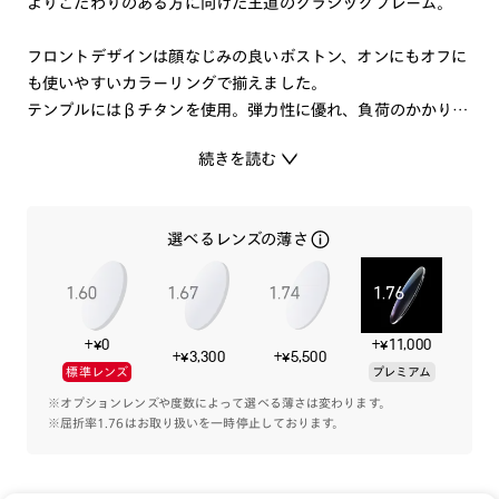
よりこだわりのある方に向けた王道のクラシックフレーム。
フロントデザインは顔なじみの良いボストン、オンにもオフに
も使いやすいカラーリングで揃えました。
テンプルにはβチタンを使用。弾力性に優れ、負荷のかかりや
すいテンプルに使用することでしなやかなかけ心地に。
続きを読む
洗練されたワンランク上の1本です。
選べるレンズの薄さ
※こちらの商品のカラー・柄によっては個体差がございます。
特集ページはこちら⇒
【JINS CLASSIC】
+¥0
+¥11,000
+¥3,300
+¥5,500
標準レンズ
プレミアム
※オプションレンズや度数によって選べる薄さは変わります。
※屈折率1.76はお取り扱いを一時停止しております。