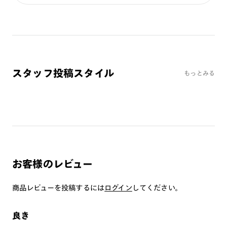
カラーレンズ：ミディアムカラー
カラーレンズ：ライトカラー
カラーレンズ：トレンドカラー
コンシーラーカラー
コンシーラーカラーUVダブルカット
スタッフ投稿スタイル
もっとみる
チークカラー
偏光レンズ
アクティブレンズ
UVダブルカットレンズ
JINS VIOLET+
ミラーレンズ
お客様のレビュー
※オンラインショップで作成可能なレンズはショッピングカート内で表示され
るレンズに限ります。それ以外の対応レンズについてはJINS実店舗でお取り扱
商品レビューを投稿するには
いしております。
ログイン
してください。
※注文時に【度つき】→【レンズ交換券を発行】をお選びのうえ、店頭にてオ
プションレンズ代金をお支払いください。（※一部レンズ交換不可の商品を
除きます。）
良き
※お選び頂くフレームや度数によっては作成できない場合がございます。