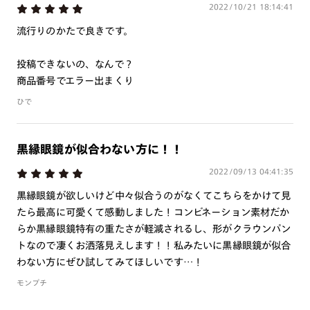
2022/10/21 18:14:41
※RIM限定の記載があるカラーレンズは商品名に＜R!M＞の記載があるフレー
ムのみの対応となります。
流行りのかたで良きです。
※詳しくは
レンズガイド
をご確認ください。
投稿できないの、なんで？
商品番号でエラー出まくり
よくある質問
ひで
Q
オンラインショップで遠近両用レンズ（累進レンズ）のメ
ガネを作成できますか？
黒縁眼鏡が似合わない方に！！
A
オンラインショップで遠近両用レンズ（クリアレンズの
2022/09/13 04:41:35
み）をご注文の場合、レンズ交換券を選択後に店舗にて度
黒縁眼鏡が欲しいけど中々似合うのがなくてこちらをかけて見
つき対応可能です。
たら最高に可愛くて感動しました！コンビネーション素材だか
商品とレンズ交換券が届きましたらお近くのJINS店舗へご
らか黒縁眼鏡特有の重たさが軽減されるし、形がクラウンパン
持参ください。なお、特注レンズの為、後日お渡しとなり
トなので凄くお洒落見えします！！私みたいに黒縁眼鏡が似合
作成日数をいただきます。
わない方にぜひ試してみてほしいです…！
モンプチ
ご注文の手順は以下をご参照ください。