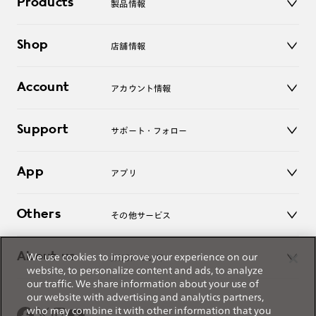
Products
製品情報
メガネ
Shop
店舗情報
サングラス
レンズ
店舗
コンタクトレンズ
Account
アカウント情報
オンラインショップ
老眼鏡
キッズ
マイページ／ログイン
Support
アクセサリー
サポート・フォロー
ログアウト
LINE公式アカウント
お知らせ
App
アプリ
よくあるご質問
ご利用ガイド
JINSアプリ
お問い合わせ
Others
その他サービス
3D WEB試着
About us
We use cookies to improve your experience on our
JINSについて
レンズ交換
website, to personalize content and ads, to analyze
オンラインギフト
our traffic. We share information about your use of
Magnify Life
価格案内
our website with advertising and analytics partners,
会社概要
who may combine it with other information that you