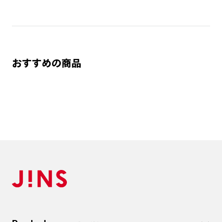
1. カート画面内「レンズ選択へ」ボタンより「度つきレン
ズまたは店舗でレンズ作成」を選択
2. 遠近レンズより「遠近両用」を選択のうえ、購入手続き
画面へ
おすすめの商品
3. 「度数がわからない方・店舗でレンズ作成」を選択
※オプションレンズと組み合わせた遠近両用（累進）レンズはオンラインシ
ョップでご注文できません。
※フレームの天地幅は30mm以上推奨です。その他注意事項はレンズガイド
をご参照ください。
※JINS極上遠近レンズは追加料金22,000円（税込み）を頂戴いたします。
※単焦点レンズでレンズ交換券を選択の場合、店舗で遠近両用代5,500円
（税込み）を頂戴いたします。