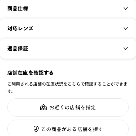
商品仕様
商品名：
Acetate & Metal Combination
対応レンズ
品番：
MCF-22A-038
サイズ：
クリアレンズ（常用・老眼鏡用）
48□20-145○41
返品保証
無敵コーティング
重さ：
15.5
g
重さについて
遠近レンズ
スタイル：
ボストン
JINS SCREEN
メガネの度数が合わなくなっても、
店舗在庫を確認する
シリーズ：
STANDARD
可視光調光レンズ
ご購入から半年間、2回まで交換保証可能
性別：
MEN
ご利用される店舗の在庫状況をこちらで確認することができま
可視光調光UVダブルカットレンズ
す。
鼻パッド：
クリングスタイプ
可視光調光SCREEN
全国の店舗で無料フィッティング
フレーム素材：
フロント：アセテート
調光レンズ
修理のご相談もいつでもお気軽に
お近くの店舗を指定
テンプル：チタン合金（βチタン）
調光UVダブルカット
調光SCREEN
ご利用ガイド
くもり止めレンズ
この商品がある店舗を探す
カラーレンズ：ダークカラー