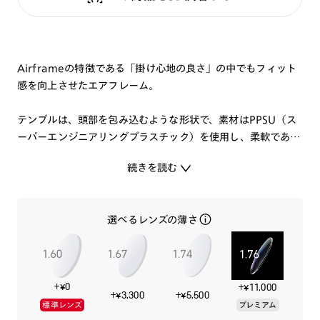
Airframeの特徴である「掛け心地の良さ」の中でもフィット
感を向上させたエアフレーム。
テンプルは、頭部を包み込むような形状で、素材はPPSU（ス
ーパーエンジニアリングプラスチック）を使用し、柔軟であり
ながら弾力性があることで頭部への適度なフィット感を持たせ
続きを読む
て「掛けていないような」自然な掛け心地を実現しています。
形状や厚みの設計にもこだわり、ヒンジレスでありながら通常
のメガネと同じような見た目になるように作り上げました。
選べるレンズの薄さ
鼻パッドは差し込みタイプのシリコンパッドにすることで、接
地面積を増やし滑りにくい特性を持たせています。
ベーシックカラーを取り揃えた、お仕事でもプライベートで
+¥0
+¥11,000
も、ライフスタイルを楽しめるメガネです。
+¥3,300
+¥5,500
標準レンズ
プレミアム