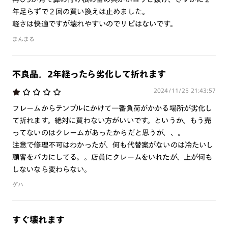
年足らずで２回の買い換えは止めました。
ご注文の手順は以下をご参照ください。
軽さは快適ですが壊れやすいのでリピはないです。
まんまる
1. カート画面内「レンズ選択へ」ボタンより「度つきレン
ズまたは店舗でレンズ作成」を選択
2. 遠近レンズより「遠近両用」を選択のうえ、購入手続き
不良品。2年経ったら劣化して折れます
画面へ
2024/11/25 21:43:57
3. 「度数がわからない方・店舗でレンズ作成」を選択
フレームからテンプルにかけて一番負荷がかかる場所が劣化し
※オプションレンズと組み合わせた遠近両用（累進）レンズはオンラインシ
て折れます。絶対に買わない方がいいです。というか、もう売
ョップでご注文できません。
ってないのはクレームがあったからだと思うが、、。
※フレームの天地幅は30mm以上推奨です。その他注意事項はレンズガイド
をご参照ください。
注意で修理不可はわかったが、何も代替案がないのは冷たいし
※JINS極上遠近レンズは追加料金22,000円（税込み）を頂戴いたします。
顧客をバカにしてる。。店員にクレームをいれたが、上が何も
※単焦点レンズでレンズ交換券を選択の場合、店舗で遠近両用代5,500円
しないなら変わらない。
（税込み）を頂戴いたします。
ゲハ
すぐ壊れます