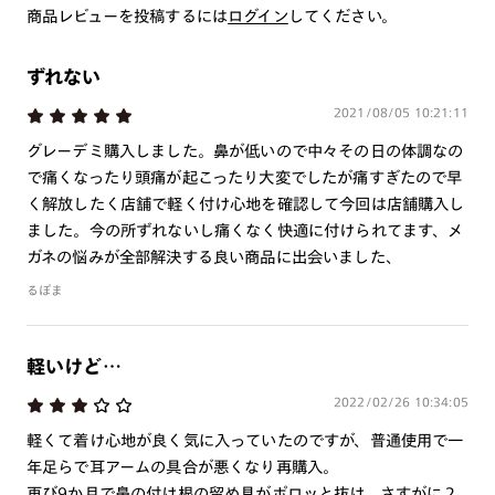
※注文時に【度つき】→【レンズ交換券を発行】をお選びのうえ、店頭にてオ
商品レビューを投稿するには
ログイン
してください。
プションレンズ代金をお支払いください。（※一部レンズ交換不可の商品を
除きます。）
※お選び頂くフレームや度数によっては作成できない場合がございます。
ずれない
※RIM限定の記載があるカラーレンズは商品名に＜R!M＞の記載があるフレー
ムのみの対応となります。
2021/08/05 10:21:11
※詳しくは
レンズガイド
をご確認ください。
グレーデミ購入しました。鼻が低いので中々その日の体調なの
で痛くなったり頭痛が起こったり大変でしたが痛すぎたので早
く解放したく店舗で軽く付け心地を確認して今回は店舗購入し
よくある質問
ました。今の所ずれないし痛くなく快適に付けられてます、メ
ガネの悩みが全部解決する良い商品に出会いました、
Q
オンラインショップで遠近両用レンズ（累進レンズ）のメ
るぽま
ガネを作成できますか？
A
オンラインショップで遠近両用レンズ（クリアレンズの
軽いけど…
み）をご注文の場合、レンズ交換券を選択後に店舗にて度
つき対応可能です。
2022/02/26 10:34:05
商品とレンズ交換券が届きましたらお近くのJINS店舗へご
軽くて着け心地が良く気に入っていたのですが、普通使用で一
持参ください。なお、特注レンズの為、後日お渡しとなり
年足らで耳アームの具合が悪くなり再購入。
作成日数をいただきます。
再び9か月で鼻の付け根の留め具がポロッと抜け、さすがに２