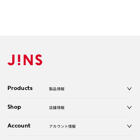
Products
製品情報
メガネ
Shop
店舗情報
サングラス
レンズ
店舗
コンタクトレンズ
Account
アカウント情報
オンラインショップ
老眼鏡
キッズ
マイページ／ログイン