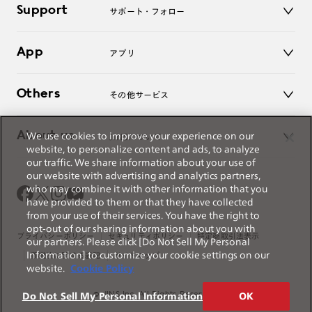
Support
アクセサリー
サポート・フォロー
ログアウト
LINE公式アカウント
お知らせ
App
アプリ
よくあるご質問
ご利用ガイド
JINSアプリ
お問い合わせ
Others
その他サービス
3D WEB試着
About us
We use cookies to improve your experience on our
JINSについて
レンズ交換
website, to personalize content and ads, to analyze
オンラインギフト
our traffic. We share information about your use of
Magnify Life
価格案内
our website with advertising and analytics partners,
会社概要
who may combine it with other information that you
採用情報
have provided to them or that they have collected
法人のお客様
from your use of their services. You have the right to
opt-out of our sharing information about you with
出店について
プライバシーポリシー
セキュリティポリシー
特定商取引法表示
our partners. Please click [Do Not Sell My Personal
Information] to customize your cookie settings on our
薬機法に関する表記
サイトマップ
website.
Cookie Policy
© JINS Inc. All Rights Reserved.
Do Not Sell My Personal Information
OK