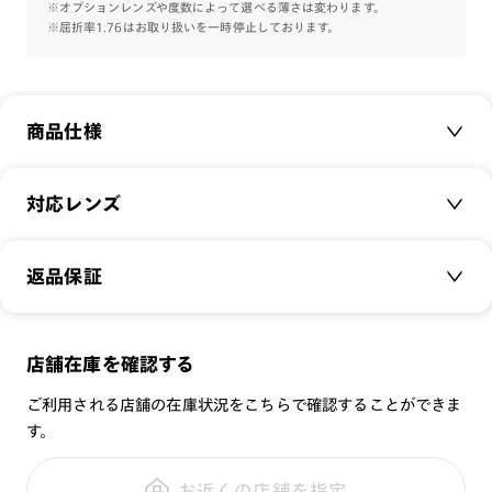
※こちらの商品のカラー・柄によっては個体差がございます。
※オプションレンズや度数によって選べる薄さは変わります。
※屈折率1.76はお取り扱いを一時停止しております。
Airframe Hingeless一覧はこちら⇒
【Airframe
Hingeless】
商品仕様
かけ方のイメージはこちら⇒
【JINS WEEKLY ヒンジレス特
集】
商品名：
Airframe Hingeless WOMEN'S
対応レンズ
WELLINGTON
品番：
LUF-21S-181
クリアレンズ（常用・老眼鏡用）
返品保証
サイズ：
51□17-153○39
無敵コーティング
遠近レンズ
重さ：
12
g
重さについて
JINS SCREEN
メガネの度数が合わなくなっても、
スタイル：
ウェリントン
店舗在庫を確認する
可視光調光レンズ
ご購入から半年間、2回まで交換保証可能
シリーズ：
Airframe
ご利用される店舗の在庫状況をこちらで確認することができま
可視光調光UVダブルカットレンズ
性別：
WOMEN
す。
可視光調光SCREEN
全国の店舗で無料フィッティング
鼻パッド：
クリングスタイプ
調光レンズ
修理のご相談もいつでもお気軽に
お近くの店舗を指定