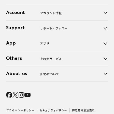
レンズ
店舗
コンタクトレンズ
Account
アカウント情報
オンラインショップ
老眼鏡
キッズ
マイページ／ログイン
Support
アクセサリー
サポート・フォロー
ログアウト
LINE公式アカウント
お知らせ
App
アプリ
よくあるご質問
ご利用ガイド
JINSアプリ
お問い合わせ
Others
その他サービス
3D WEB試着
About us
JINSについて
レンズ交換
オンラインギフト
Magnify Life
価格案内
会社概要
採用情報
法人のお客様
出店について
プライバシーポリシー
セキュリティポリシー
特定商取引法表示