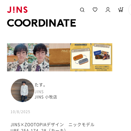
メガネのJINS TOP
JINS MEGANE STYLE
COORDINATE
0
COORDINATE
たす。
JINS
JINS 小牧店
10/8/2025
JINS×ZOOTOPIAデザイン ニックモデル
URF-25A-174_28（カーキ）