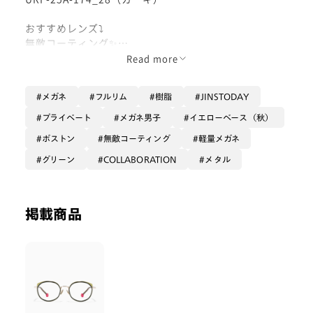
おすすめレンズ⤵︎
無敵コーティング✨
Read more
キャラクターをイメージしたカラーと顔の形をモチーフ
にしたフレーム💚
メガネ
フルリム
樹脂
JINSTODAY
テンプルの内側がニックのネクタイの柄になっていて、
エンドがアイスキャンディーの形になっていて可愛い🍭
プライベート
メガネ男子
イエローベース（秋）
ボストン
無敵コーティング
軽量メガネ
裏表で色が違うふわふわした毛質のケースが付きます！
メガネ拭きもそれぞれニックとジュディがかかれて居て
グリーン
COLLABORATION
メタル
ランダムなのでどれが貰えるか楽しめます‼️
掲載商品