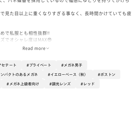
ので見た目以上に重くなりすぎる事なく、長時間かけていても疲
めで私服とも相性抜群‼️
ズでオシャレ度はMAX😎
ングラスにするのもおすすめです♪
Read more
アセテート
プライベート
メガネ男子
インパクトのあるメガネ
イエローベース（秋）
ボストン
メガネ上級者向け
調光レンズ
レッド