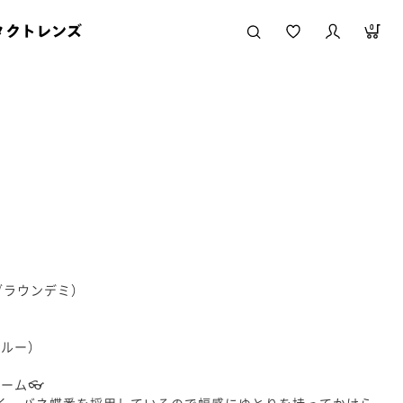
タクトレンズ
0
ッドブラウンデミ）
ブルー）
ーム👓
く、バネ蝶番を採用しているので幅感にゆとりを持ってかけら