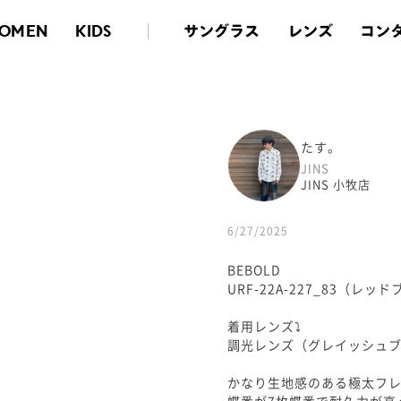
サングラス
レンズ
コン
OMEN
KIDS
たす。
JINS
JINS 小牧店
6/27/2025
BEBOLD
URF-22A-227_83（レ
着用レンズ⤵︎
調光レンズ（グレイッシュ
かなり生地感のある極太フレ
蝶番が7枚蝶番で耐久力が高