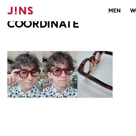
メガネのJINS TOP
JINS MEGANE STYLE
COORDINATE
MEN
W
COORDINATE