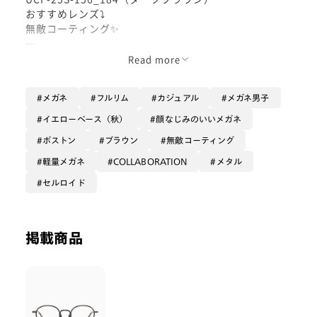
おすすめレンズ⤵︎
無敵コーティング✨
キャラクターをイメージした木目の素材感や柄が細部に
Read more
デザインされているフレーム。
メガネ
フルリム
カジュアル
メガネ男子
フレームの柄を活かすのがおすすめなのでレンズに目が
いかない様にシンプル且つ長く綺麗に使える無敵コーテ
イエローベース（秋）
顔なじみのいいメガネ
ィングレンズがおすすめです！
ボストン
ブラウン
無敵コーティング
軽量メガネ
COLLABORATION
メタル
セルロイド
掲載商品