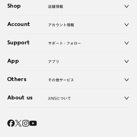
メガネ
Shop
店舗情報
サングラス
レンズ
店舗
コンタクトレンズ
Account
アカウント情報
オンラインショップ
老眼鏡
キッズ
マイページ／ログイン
Support
アクセサリー
サポート・フォロー
ログアウト
LINE公式アカウント
お知らせ
App
アプリ
よくあるご質問
ご利用ガイド
JINSアプリ
お問い合わせ
Others
その他サービス
3D WEB試着
About us
JINSについて
レンズ交換
オンラインギフト
Magnify Life
価格案内
会社概要
採用情報
法人のお客様