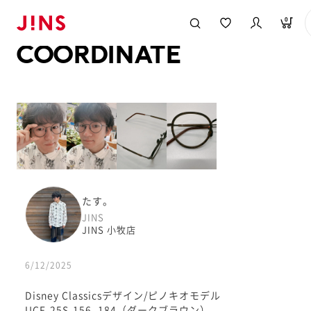
メガネのJINS TOP
JINS MEGANE STYLE
COORDINATE
0
COORDINATE
たす。
JINS
JINS 小牧店
6/12/2025
Disney Classicsデザイン/ピノキオモデル
UCF-25S-156_184（ダークブラウン）