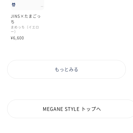
ので楽しみにしててくださいね🥰
JINS×たまごっ
ち
まめっち（イエロ
ー）
¥6,600
もっとみる
MEGANE STYLE トップへ