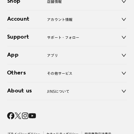
Shop
店舗情報
サングラス
レンズ
店舗
コンタクトレンズ
Account
アカウント情報
オンラインショップ
老眼鏡
キッズ
マイページ／ログイン
Support
アクセサリー
サポート・フォロー
ログアウト
LINE公式アカウント
お知らせ
App
アプリ
よくあるご質問
ご利用ガイド
JINSアプリ
お問い合わせ
Others
その他サービス
3D WEB試着
About us
JINSについて
レンズ交換
オンラインギフト
Magnify Life
価格案内
会社概要
採用情報
法人のお客様
出店について
プライバシーポリシー
セキュリティポリシー
特定商取引法表示