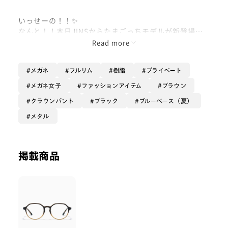
いっせーの！！✨
なんと！！本日JINSからたまごっちモデルが新登場し
ました！！！
Read more
わー！！！！なんて可愛いのー！！！！
メガネ
フルリム
樹脂
プライベート
昔からたまごっちで遊んでいた私は本当にメロメロにな
メガネ女子
ファッションアイテム
ブラウン
る商品ラインナップとなっております！！
クラウンパント
ブラック
ブルーベース（夏）
思わず手に取って見ちゃう！そんなフレームになってい
メタル
ます！
各キャラクター本当にこだわりが詰まっており、当時の
掲載商品
お世話ポイントなどニッチな特徴が盛り込まれていま
す！🔥🔥🔥
専用のメガネケースも可愛いすぎてもう目が離せません
😍
これからたまごっちシリーズ6種類全て上げていきます