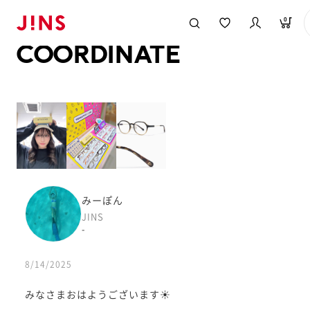
メガネのJINS TOP
JINS MEGANE STYLE
COORDINATE
0
COORDINATE
みーぽん
JINS
-
8/14/2025
みなさまおはようございます☀️