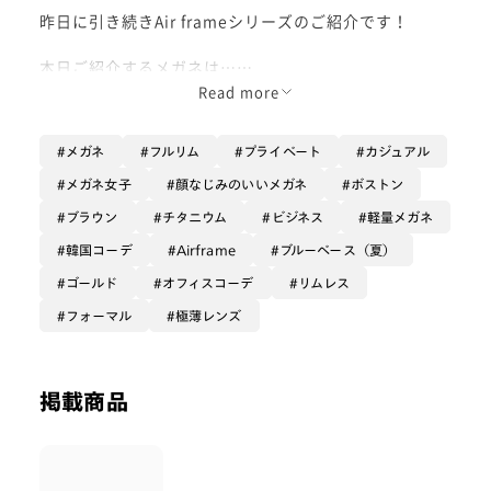
昨日に引き続きAir frameシリーズのご紹介です！
本日ご紹介するメガネは…
JINS Airframeシリーズから「Airframe ultra light tita
Read more
nium」です！🎈
メガネ
フルリム
プライベート
カジュアル
たくさんのAirframeをご紹介してきましたが、こちら
はなんと最新作となっております！
メガネ女子
顔なじみのいいメガネ
ボストン
ブラウン
チタニウム
ビジネス
軽量メガネ
Airframeの史上最軽量モデルが新登場！
韓国コーデ
Airframe
ブルーベース（夏）
極限まで細く仕上げたフレームは、持ってみても、存在
ゴールド
オフィスコーデ
リムレス
感を忘れるぐらい軽いです！😲
フォーマル
極薄レンズ
しかも鼻パットの部分がシリコンになっているので当た
りが柔らかく、本当にストレスフリーにかけていただけ
ます！
掲載商品
このフレームのいいところは、顔の印象を変えないとこ
ろです👏🏻
メガネかけてます！って感じが嫌なんですとご相談いた