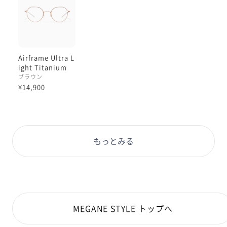
だくことたまにありますが、そう言った方にはこちらの
フレームとってもオススメです！
印象は変えずにこなれ感を出せる唯一無二の商品となっ
ております！👑
Airframe Ultra L
ight Titanium
持ってみたら本当にびっくりしますよ！
ブラウン
これがメガネ！？ってみなさま驚かれます😂
¥14,900
初めてのメガネでも、メガネ重くて疲れちゃったなって
方もみなさまにオススメします！
極薄レンズにするともっと軽くなりますよ👌🏻
もっとみる
ぜひ手に取ってその軽さを感じて見てくださいね✨✨✨
極薄レンズ…フレーム代＋11000
MEGANE STYLE トップへ