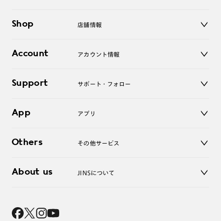
メガネ
Shop
店舗情報
サングラス
レンズ
店舗
コンタクトレンズ
Account
アカウント情報
オンラインショップ
老眼鏡
キッズ
マイページ／ログイン
Support
アクセサリー
サポート・フォロー
ログアウト
LINE公式アカウント
お知らせ
App
アプリ
よくあるご質問
ご利用ガイド
JINSアプリ
お問い合わせ
Others
その他サービス
3D WEB試着
About us
JINSについて
レンズ交換
オンラインギフト
Magnify Life
価格案内
会社概要
採用情報