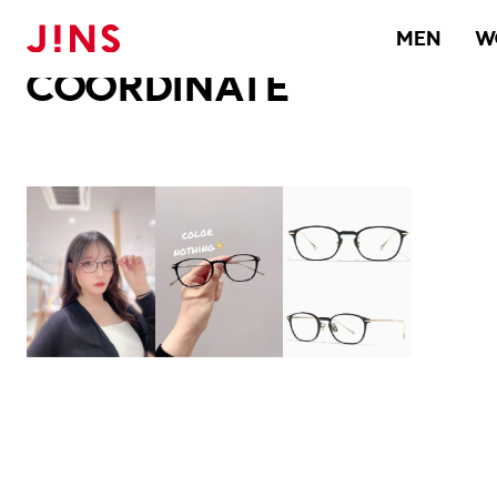
メガネのJINS TOP
JINS MEGANE STYLE
COORDINATE
MEN
W
COORDINATE