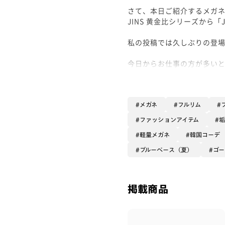
さて、本日ご紹介するメガ
JINS 黄金比シリーズから「JINS
私の投稿では久しぶりの登
今日からお仕事の方が多いと
´)
シゴデキに見えますかね！？
メガネ
フルリム
JINS人気引き続きNO.1
ファッションアイテム
軽量メガネ
韓国コーデ
その中でもこちらはお顔の
ばれるものです👏🏻✨
ブルーベース（夏）
ゴ
細身のテンプルはしなやか
しているのでアレルギーも出に
掲載商品
汗をかくと水分で滑ってく
ンコーティングをお勧めし
店頭でご用意しているので、気