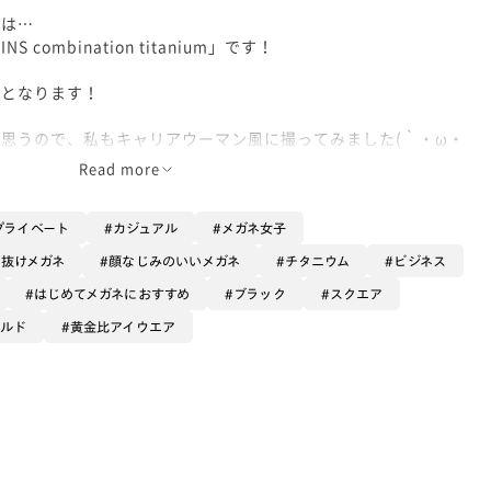
ネは…
 combination titanium」です！
場となります！
思うので、私もキャリアウーマン風に撮ってみました(｀・ω・
Read more
見えますね😁
プライベート
カジュアル
メガネ女子
となっておりますコンビネーションチタニウム👑
垢抜けメガネ
顔なじみのいいメガネ
チタニウム
ビジネス
はじめてメガネにおすすめ
ブラック
スクエア
見え方や、デザイン性、快適性を追求した黄金比アイウェアと呼
ールド
黄金比アイウエア
に曲がるので柔らかくお顔にフィットし、ニッケルフリーを採用
くく錆びにくいフレームなのです‼️‼️
ることがあるので、長時間かけることがある方には一緒にシリコ
ております！
になる方はスタッフにお尋ねください🫶🏻💖