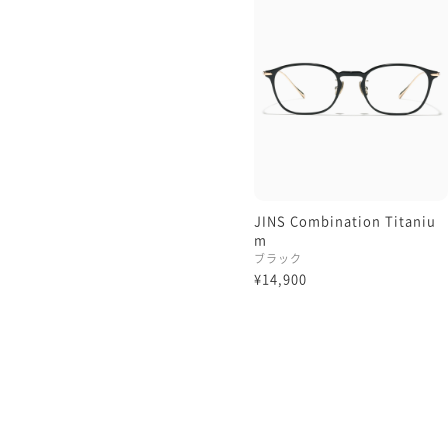
こちらのフレームはカラー
ジナルのサングラスを楽しむ
もっと軽さを追求したい方は極
極薄レンズは両面非球面レ
やコンタクトを付けている時
他にも気になるレンズがあれ
お待ちしております🐥🌸
JINS Combination Titaniu
m
ブラック
極薄レンズ…フレーム代＋11
¥14,900