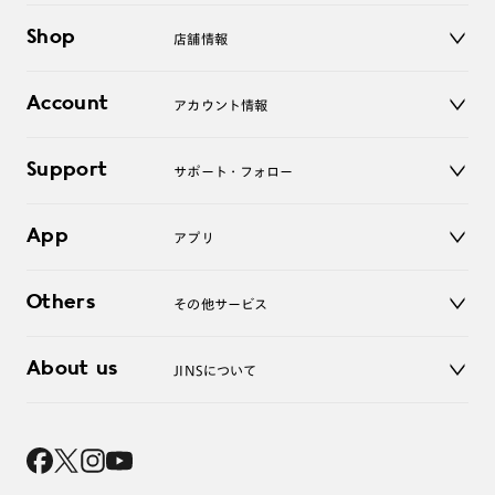
メガネ
Shop
店舗情報
サングラス
レンズ
店舗
コンタクトレンズ
Account
アカウント情報
オンラインショップ
老眼鏡
キッズ
マイページ／ログイン
Support
アクセサリー
サポート・フォロー
ログアウト
LINE公式アカウント
お知らせ
App
アプリ
よくあるご質問
ご利用ガイド
JINSアプリ
お問い合わせ
Others
その他サービス
3D WEB試着
About us
JINSについて
レンズ交換
オンラインギフト
Magnify Life
価格案内
会社概要
採用情報
法人のお客様