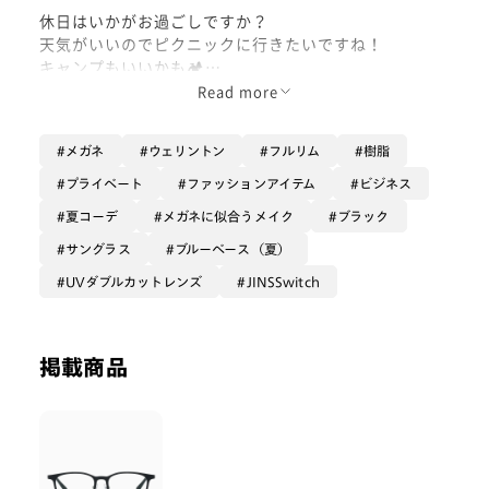
休日はいかがお過ごしですか？
天気がいいのでピクニックに行きたいですね！
キャンプもいいかも🏕
夏休みも始まっていよいよ夏本番なので、熱中症対策し
Read more
ながらやつを思う存分楽しんでいきましょう！！！🏝⛱
メガネ
ウェリントン
フルリム
樹脂
今回ご紹介するメガネは…
プライベート
ファッションアイテム
ビジネス
JINS switchシリーズから「JINS Switch Flip Up」で
夏コーデ
メガネに似合うメイク
ブラック
す！
サングラス
ブルーベース（夏）
メガネも欲しいしサングラスも欲しい…そんな欲張りさ
UVダブルカットレンズ
JINSSwitch
んの要望にお応えしたフレームです👓✨
ワンタッチで跳ね上がるタイプがとっても人気で、簡単
にスイッチできるのが魅力的👏🏻
掲載商品
車の運転🚘や釣り🎣などで大活躍の、ドライブ/偏光レ
ンズがラインアップされています✨
プレートには専用ケースが付いてくるので、無くしたり