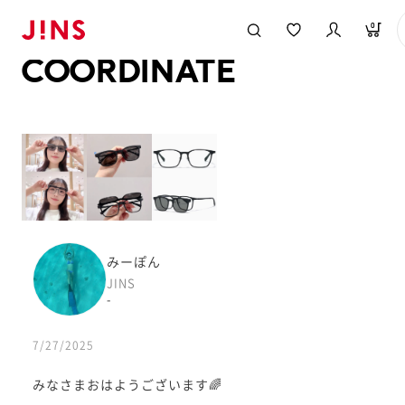
メガネのJINS TOP
JINS MEGANE STYLE
COORDINATE
0
COORDINATE
みーぽん
JINS
-
7/27/2025
みなさまおはようございます🌈