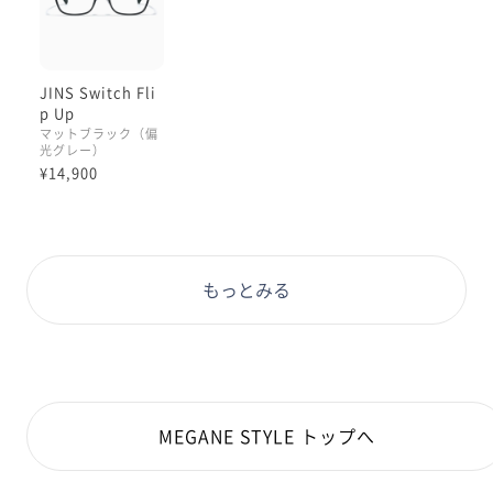
する心配もご無用(｀・ω・´)
遠近両用レンズやUVWカットレンズに交換も可能です
🙆🏻‍♀️
JINS Switch Fli
p Up
これ一本でこの夏いっぱい楽しんじゃいましょう！！！
マットブラック（偏
光グレー）
✨✨✨
¥14,900
遠近両用レンズ→フレーム代＋5500
極上遠近レンズ→フレーム代＋22000
もっとみる
UVWカットレンズ→フレーム代＋3300
MEGANE STYLE トップへ